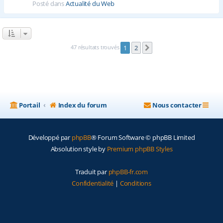
Posté dans
Actualité du Web
47 résultats trouvés
1
2
Suivante
Portail
Index du forum
Nous contacter
Développé par
phpBB
® Forum Software © phpBB Limited
Absolution style by
Premium phpBB Styles
Traduit par
phpBB-fr.com
Confidentialité
|
Conditions