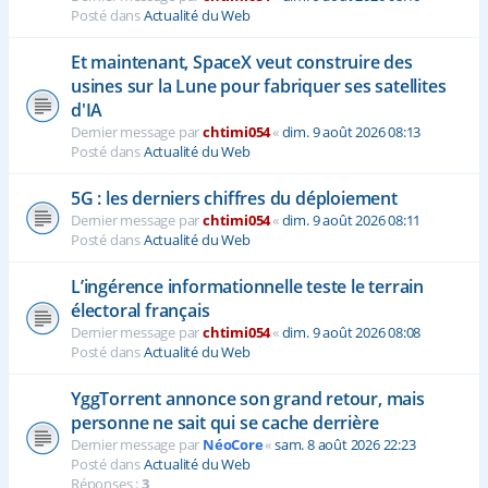
Posté dans
Actualité du Web
Et maintenant, SpaceX veut construire des
usines sur la Lune pour fabriquer ses satellites
d'IA
Dernier message par
chtimi054
«
dim. 9 août 2026 08:13
Posté dans
Actualité du Web
5G : les derniers chiffres du déploiement
Dernier message par
chtimi054
«
dim. 9 août 2026 08:11
Posté dans
Actualité du Web
L’ingérence informationnelle teste le terrain
électoral français
Dernier message par
chtimi054
«
dim. 9 août 2026 08:08
Posté dans
Actualité du Web
YggTorrent annonce son grand retour, mais
personne ne sait qui se cache derrière
Dernier message par
NéoCore
«
sam. 8 août 2026 22:23
Posté dans
Actualité du Web
Réponses :
3