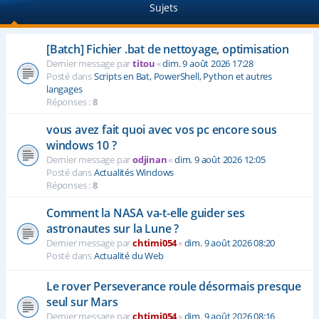
Sujets
e
r
[Batch] Fichier .bat de nettoyage, optimisation
Dernier message par
titou
«
dim. 9 août 2026 17:28
Posté dans
Scripts en Bat, PowerShell, Python et autres
langages
Réponses :
8
vous avez fait quoi avec vos pc encore sous
windows 10 ?
Dernier message par
odjinan
«
dim. 9 août 2026 12:05
Posté dans
Actualités Windows
Réponses :
8
Comment la NASA va-t-elle guider ses
astronautes sur la Lune ?
Dernier message par
chtimi054
«
dim. 9 août 2026 08:20
Posté dans
Actualité du Web
Le rover Perseverance roule désormais presque
seul sur Mars
Dernier message par
chtimi054
«
dim. 9 août 2026 08:16