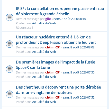
IRIS² : la constellation européenne passe enfin au
déploiement à grande échelle
Dernier message par
gibe
«
sam. 8 août 2026 08:18
Posté dans
Actualité du Web
Réponses :
1
Un réacteur nucléaire enterré à 1,6 km de
profondeur : Deep Fission obtient le feu vert
Dernier message par
chtimi054
«
sam. 8 août 2026 08:02
Posté dans
Actualité du Web
De premières images de l'impact de la fusée
SpaceX sur la Lune
Dernier message par
chtimi054
«
sam. 8 août 2026 07:55
Posté dans
Actualité du Web
Des chercheurs découvrent une porte dérobée
dans une vingtaine de routeurs
Dernier message par
chtimi054
«
sam. 8 août 2026 07:52
Posté dans
Actualité du Web