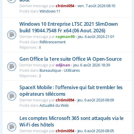
Dernier message par
chtimi054
«
ven. 7 août 2026 08:10
Posté dans
Windows 11
Windows 10 Entreprise LTSC 2021 SlimDown
build 19044.7548 Fr x64 (06 Aout. 2026)
Dernier message par
rayman95
«
jeu. 6 août 2026 21:01
Posté dans
Référencement
Réponses :
8
Gen Office la 1ere suite Office IA Open-Source
Dernier message par
odjinan
«
jeu. 6 août 2026 18:39
Posté dans
Bureautique - Utilitaires
Réponses :
2
SpaceX Mobile : l'offensive qui fait trembler les
opérateurs télécoms
Dernier message par
chtimi054
«
jeu. 6 août 2026 08:09
Posté dans
Actualité du Web
Les comptes Microsoft 365 sont attaqués via le
Wi-Fi des hôtels
Dernier message par
chtimi054
«
jeu. 6 août 2026 08:05