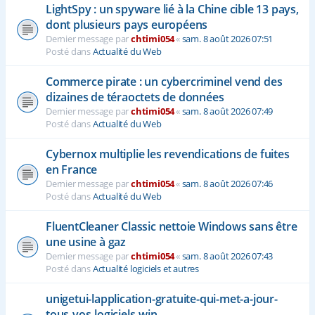
LightSpy : un spyware lié à la Chine cible 13 pays,
dont plusieurs pays européens
Dernier message par
chtimi054
«
sam. 8 août 2026 07:51
Posté dans
Actualité du Web
Commerce pirate : un cybercriminel vend des
dizaines de téraoctets de données
Dernier message par
chtimi054
«
sam. 8 août 2026 07:49
Posté dans
Actualité du Web
Cybernox multiplie les revendications de fuites
en France
Dernier message par
chtimi054
«
sam. 8 août 2026 07:46
Posté dans
Actualité du Web
FluentCleaner Classic nettoie Windows sans être
une usine à gaz
Dernier message par
chtimi054
«
sam. 8 août 2026 07:43
Posté dans
Actualité logiciels et autres
unigetui-lapplication-gratuite-qui-met-a-jour-
tous-vos-logiciels-win