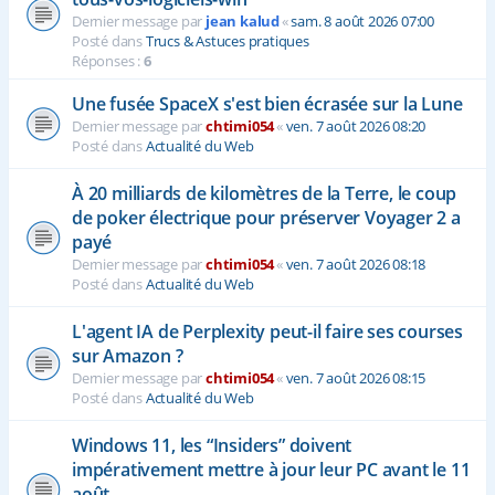
Dernier message par
jean kalud
«
sam. 8 août 2026 07:00
Posté dans
Trucs & Astuces pratiques
Réponses :
6
Une fusée SpaceX s'est bien écrasée sur la Lune
Dernier message par
chtimi054
«
ven. 7 août 2026 08:20
Posté dans
Actualité du Web
À 20 milliards de kilomètres de la Terre, le coup
de poker électrique pour préserver Voyager 2 a
payé
Dernier message par
chtimi054
«
ven. 7 août 2026 08:18
Posté dans
Actualité du Web
L'agent IA de Perplexity peut-il faire ses courses
sur Amazon ?
Dernier message par
chtimi054
«
ven. 7 août 2026 08:15
Posté dans
Actualité du Web
Windows 11, les “Insiders” doivent
impérativement mettre à jour leur PC avant le 11
août