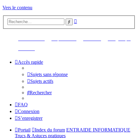
Vers le contenu
Recherche
Rechercher
avancée
(Ouvre un nouvel onglet)
(Ouvre un nouvel onglet)
(Ouvre un nouvel ongl
(Ouv
Retour au site
Up Your Pics
Librairie
Logithèque
(Ouvre un nouvel onglet)
Contact
Accès rapide
Sujets sans réponse
Sujets actifs
Rechercher
FAQ
Connexion
S’enregistrer
Portail
Index du forum
ENTRAIDE INFORMATIQUE
Trucs & Astuces pratiques