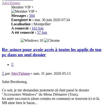
AlexTiziano
Membre VIP +
Messages :
504
Enregistré le :
mar. 30 juin 2020 07:34
Localisation :
Montpellier
A remercié :
162 fois
A été remercié :
57 fois
Re: astuce pour avoir accès à toutes les applis de ton
pc dans un seul dossier
Citer
Message
par
AlexTiziano
»
sam. 31 janv. 2026 05:13
Salut Brezhoneg,
Ce soir, je me demandais justement où était passé le dossier
"Accessoires Windows" du Menu Démarrer (Tous),
les autre raccourcis (dont certains en commun) se trouvent ici et là,
M$ aime bien le bazar...