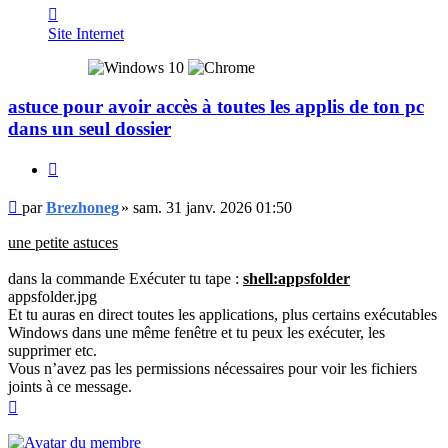
Contacter
Brezhoneg
Site Internet
astuce pour avoir accès à toutes les applis de ton pc
dans un seul dossier
Citer
Message
par
Brezhoneg
»
sam. 31 janv. 2026 01:50
une petite astuces
dans la commande Exécuter tu tape :
shell:appsfolder
appsfolder.jpg
Et tu auras en direct toutes les applications, plus certains exécutables
Windows dans une même fenêtre et tu peux les exécuter, les
supprimer etc.
Vous n’avez pas les permissions nécessaires pour voir les fichiers
joints à ce message.
Haut