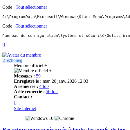
Code :
Tout sélectionner
C:\ProgramData\Microsoft\Windows\Start Menu\Programs\Ad
Code :
Tout sélectionner
Panneau de configuration\Système et sécurité\Outils Win
Haut
Brezhoneg
Membre officiel +
Messages :
59
Enregistré le :
mar. 20 janv. 2026 12:03
A remercié :
4 fois
A été remercié :
50 fois
Contact :
Contacter
Brezhoneg
Site Internet
Re: astuce pour avoir accès à toutes les applis de ton