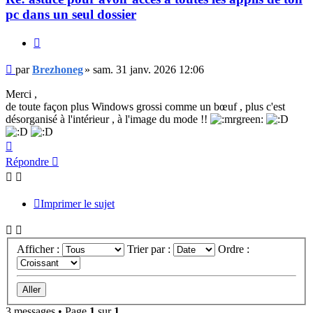
pc dans un seul dossier
Citer
Message
par
Brezhoneg
»
sam. 31 janv. 2026 12:06
Merci ,
de toute façon plus Windows grossi comme un bœuf , plus c'est
désorganisé à l'intérieur , à l'image du mode !!
Haut
Répondre
Imprimer le sujet
Afficher :
Trier par :
Ordre :
3 messages • Page
1
sur
1