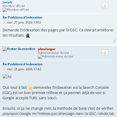
JorisAl
Membre officiel
Re: Problème d'indexation
M
mer. 21 janv. 2026 13:02
e
s
Demande l'indexation des pages par la GSC. Ca devrait améliorer
s
tes résultats.
a
g
e
pboulanger
Administrateur du site
Re: Problème d'indexation
M
mer. 21 janv. 2026 17:43
e
s
s
a
g
Oui, tout à fait
demander l’indexation via la Search Console
e
(GSC) est un bon premier réflexe et ça permet déjà de voir si
Google accepte l’URL sans souci.
Ensuite, si ça ne change rien, la méthode de base c’est de vérifier
pourquoi Google ne l’indexe pas (message dans la GSC, robots.txt,