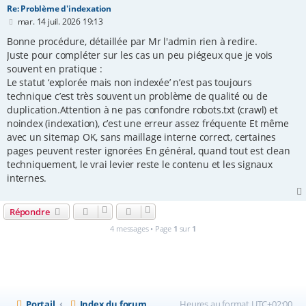
Re: Problème d'indexation
M
mar. 14 juil. 2026 19:13
e
s
Bonne procédure, détaillée par Mr l'admin rien à redire.
s
Juste pour compléter sur les cas un peu piégeux que je vois
a
souvent en pratique :
g
e
Le statut ‘explorée mais non indexée’ n’est pas toujours
technique c’est très souvent un problème de qualité ou de
duplication.Attention à ne pas confondre robots.txt (crawl) et
noindex (indexation), c’est une erreur assez fréquente Et même
avec un sitemap OK, sans maillage interne correct, certaines
pages peuvent rester ignorées En général, quand tout est clean
techniquement, le vrai levier reste le contenu et les signaux
internes.
Répondre
4 messages • Page
1
sur
1
Portail
Index du forum
Heures au format
UTC+02:00