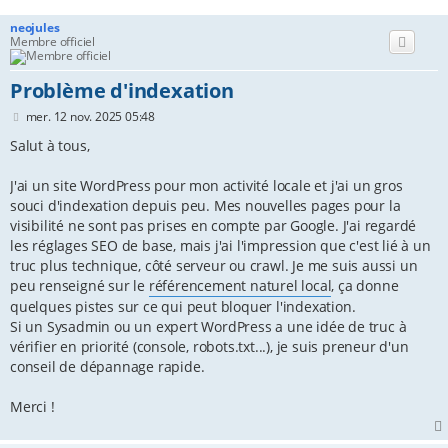
c
neojules
Membre officiel
h
e
Problème d'indexation
r
M
mer. 12 nov. 2025 05:48
e
s
Salut à tous,
s
a
J'ai un site WordPress pour mon activité locale et j'ai un gros
g
e
souci d'indexation depuis peu. Mes nouvelles pages pour la
visibilité ne sont pas prises en compte par Google. J'ai regardé
les réglages SEO de base, mais j'ai l'impression que c'est lié à un
truc plus technique, côté serveur ou crawl. Je me suis aussi un
peu renseigné sur le
référencement naturel local
, ça donne
quelques pistes sur ce qui peut bloquer l'indexation.
Si un Sysadmin ou un expert WordPress a une idée de truc à
vérifier en priorité (console, robots.txt...), je suis preneur d'un
conseil de dépannage rapide.
Merci !