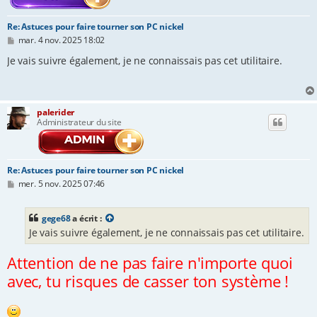
Re: Astuces pour faire tourner son PC nickel
M
mar. 4 nov. 2025 18:02
e
s
Je vais suivre également, je ne connaissais pas cet utilitaire.
s
a
g
e
palerider
Administrateur du site
Re: Astuces pour faire tourner son PC nickel
M
mer. 5 nov. 2025 07:46
e
s
s
gege68
a écrit :
a
Je vais suivre également, je ne connaissais pas cet utilitaire.
g
e
Attention de ne pas faire n'importe quoi
avec, tu risques de casser ton système !