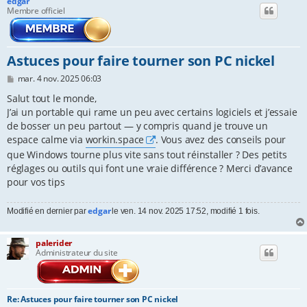
edgar
Membre officiel
e
r
Astuces pour faire tourner son PC nickel
M
mar. 4 nov. 2025 06:03
e
s
Salut tout le monde,
s
J’ai un portable qui rame un peu avec certains logiciels et j’essaie
a
de bosser un peu partout — y compris quand je trouve un
g
e
espace calme via
workin.space
. Vous avez des conseils pour
que Windows tourne plus vite sans tout réinstaller ? Des petits
réglages ou outils qui font une vraie différence ? Merci d’avance
pour vos tips
edgar
Modifié en dernier par
le ven. 14 nov. 2025 17:52, modifié 1 fois.
palerider
Administrateur du site
Re: Astuces pour faire tourner son PC nickel