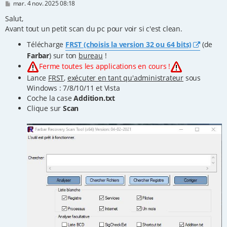
M
mar. 4 nov. 2025 08:18
e
s
Salut,
s
Avant tout un petit scan du pc pour voir si c'est clean.
a
g
Télécharge
FRST (choisis la version 32 ou 64 bits)
(de
e
Farbar
) sur ton
bureau
!
Ferme toutes les applications en cours !
Lance
FRST
,
exécuter en tant qu'administrateur
sous
Windows : 7/8/10/11 et Vista
Coche la case
Addition.txt
Clique sur
Scan