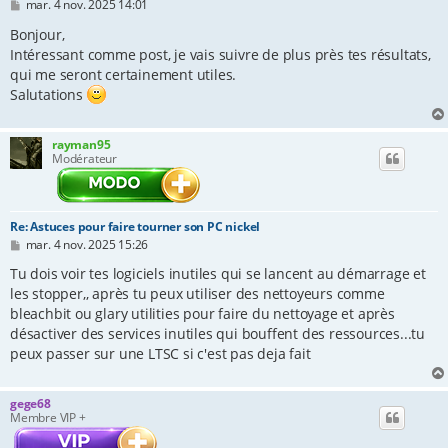
M
mar. 4 nov. 2025 14:01
e
s
Bonjour,
s
Intéressant comme post, je vais suivre de plus près tes résultats,
a
qui me seront certainement utiles.
g
e
Salutations
rayman95
Modérateur
Re: Astuces pour faire tourner son PC nickel
M
mar. 4 nov. 2025 15:26
e
s
Tu dois voir tes logiciels inutiles qui se lancent au démarrage et
s
les stopper,, après tu peux utiliser des nettoyeurs comme
a
bleachbit ou glary utilities pour faire du nettoyage et après
g
e
désactiver des services inutiles qui bouffent des ressources...tu
peux passer sur une LTSC si c'est pas deja fait
gege68
Membre VIP +