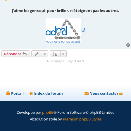
J'aime les gens qui, pour briller, n'éteignent pas les autres.
Répondre
6 messages • Page
1
sur
1
Portail
Index du forum
Nous contacter
Développé par
phpBB
® Forum Software © phpBB Limited
Absolution style by
Premium phpBB Styles