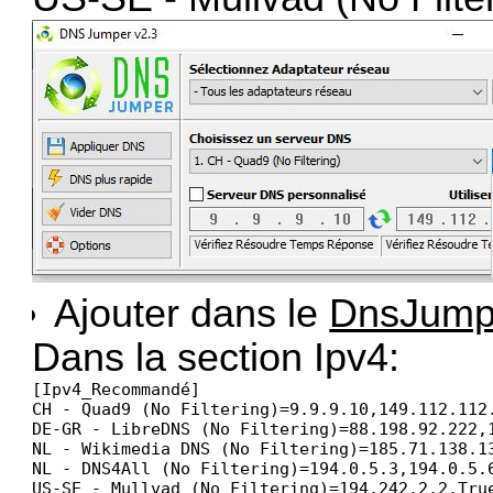
Ajouter dans le
DnsJumpe
Dans la section Ipv4:
[Ipv4_Recommandé]

CH - Quad9 (No Filtering)=9.9.9.10,149.112.112.
DE-GR - LibreDNS (No Filtering)=88.198.92.222,1
NL - Wikimedia DNS (No Filtering)=185.71.138.13
NL - DNS4All (No Filtering)=194.0.5.3,194.0.5.6
US-SE - Mullvad (No Filtering)=194.242.2.2,Tru