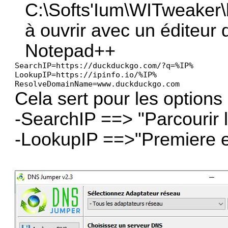
C:\Softs'Ium\WITweaker\
à ouvrir avec un éditeur 
Notepad++
SearchIP=https://duckduckgo.com/?q=%IP%

LookupIP=https://ipinfo.io/%IP%

ResolveDomainName=www.duckduckgo.com
Cela sert pour les options 
-SearchIP ==> "Parcourir 
-LookupIP ==>"Premiere 