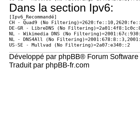
Dans la section Ipv6:
[Ipv6_Recommandé]

CH - Quad9 (No Filtering)=2620:fe::10,2620:fe::
DE-GR - LibreDNS (No Filtering)=2a01:4f8:1c0c:8
NL - Wikimedia DNS (No Filtering)=2001:67c:930:
NL - DNS4All (No Filtering)=2001:678:8::3,2001:
US-SE - Mullvad (No Filtering)=2a07:e340::2
Développé par
phpBB
® Forum Software
Traduit par
phpBB-fr.com