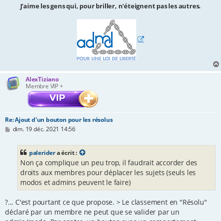
J'aime les gens qui, pour briller, n'éteignent pas les autres.
AlexTiziano
Membre VIP +
Re: Ajout d'un bouton pour les résolus
M
dim. 19 déc. 2021 14:56
e
s
s
palerider
a écrit :
a
Non ça complique un peu trop, il faudrait accorder des
g
e
droits aux membres pour déplacer les sujets (seuls les
modos et admins peuvent le faire)
?... C'est pourtant ce que propose. > Le classement en "Résolu"
déclaré par un membre ne peut que se valider par un