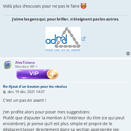
Voilà plus d'excuses pour ne pas le faire
J'aime les gens qui, pour briller, n'éteignent pas les autres.
AlexTiziano
Membre VIP +
Re: Ajout d'un bouton pour les résolus
M
dim. 19 déc. 2021 14:37
e
s
C'est un pas en avant !
s
a
J'en profite alors pour poser mes suggestions:
g
e
Plutôt que d'ajouter la mention à l'intérieur du titre (ce qui peut
encombrer), je pense qu'il est plus simple et propre de le
déplacer/classer directement dans sa section appropriée (ex: