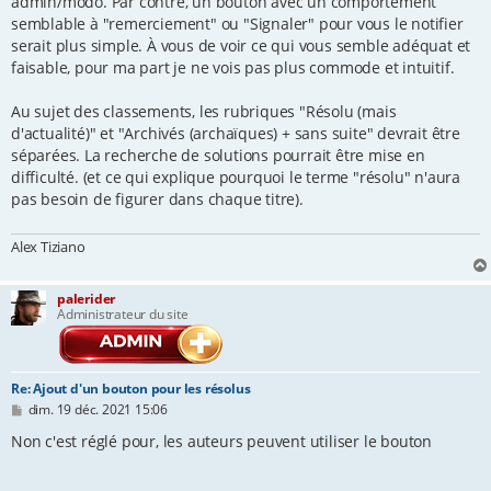
admin/modo. Par contre, un bouton avec un comportement
semblable à "remerciement" ou "Signaler" pour vous le notifier
serait plus simple. À vous de voir ce qui vous semble adéquat et
faisable, pour ma part je ne vois pas plus commode et intuitif.
Au sujet des classements, les rubriques "Résolu (mais
d'actualité)" et "Archivés (archaïques) + sans suite" devrait être
séparées. La recherche de solutions pourrait être mise en
difficulté. (et ce qui explique pourquoi le terme "résolu" n'aura
pas besoin de figurer dans chaque titre).
Alex Tiziano
palerider
Administrateur du site
Re: Ajout d'un bouton pour les résolus
M
dim. 19 déc. 2021 15:06
e
s
Non c'est réglé pour, les auteurs peuvent utiliser le bouton
s
a
g