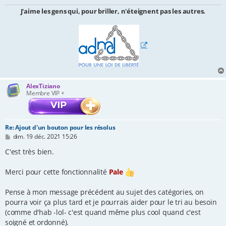
e
J'aime les gens qui, pour briller, n'éteignent pas les autres.
AlexTiziano
Membre VIP +
Re: Ajout d'un bouton pour les résolus
M
dim. 19 déc. 2021 15:26
e
s
C'est très bien.
s
a
Merci pour cette fonctionnalité
Pale
g
e
Pense à mon message précédent au sujet des catégories, on
pourra voir ça plus tard et je pourrais aider pour le tri au besoin
(comme d'hab -lol- c'est quand même plus cool quand c'est
soigné et ordonné).