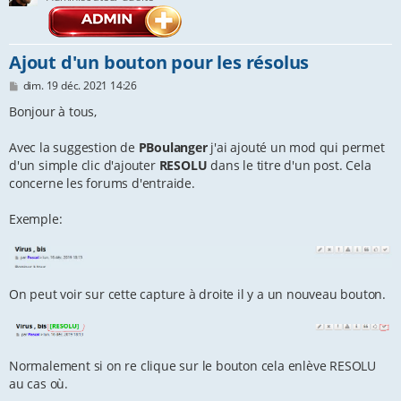
e
r
Ajout d'un bouton pour les résolus
M
dim. 19 déc. 2021 14:26
e
s
Bonjour à tous,
s
a
Avec la suggestion de
PBoulanger
j'ai ajouté un mod qui permet
g
e
d'un simple clic d'ajouter
RESOLU
dans le titre d'un post. Cela
concerne les forums d'entraide.
Exemple:
On peut voir sur cette capture à droite il y a un nouveau bouton.
Normalement si on re clique sur le bouton cela enlève RESOLU
au cas où.