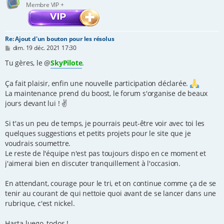
Membre VIP +
Re: Ajout d'un bouton pour les résolus
M
dim. 19 déc. 2021 17:30
e
s
Tu gères, le @
SkyPilote
.
s
a
g
Ça fait plaisir, enfin une nouvelle participation déclarée.
e
La maintenance prend du boost, le forum s'organise de beaux
jours devant lui ! ✌
Si t'as un peu de temps, je pourrais peut-être voir avec toi les
quelques suggestions et petits projets pour le site que je
voudrais soumettre.
Le reste de l'équipe n'est pas toujours dispo en ce moment et
j'aimerai bien en discuter tranquillement à l'occasion.
En attendant, courage pour le tri, et on continue comme ça de se
tenir au courant de qui nettoie quoi avant de se lancer dans une
rubrique, c'est nickel.
Hasta luego, todos !