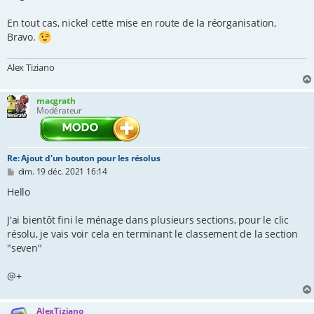
En tout cas, nickel cette mise en route de la réorganisation,
Bravo.
Alex Tiziano
macgrath
Modérateur
Re: Ajout d'un bouton pour les résolus
M
dim. 19 déc. 2021 16:14
e
s
Hello
s
a
J'ai bientôt fini le ménage dans plusieurs sections, pour le clic
g
e
résolu, je vais voir cela en terminant le classement de la section
"seven"
@+
AlexTiziano