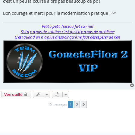
c'est un peu la course alors pas beaucoup de pc !
Bon courage et merci pour la modernisation pratique ! ^^
Petit à petit, l'oiseau fait son nid
Si il n'y a pas de solution c'est qu'il n'y a pas de problème
C'est quand on n'a plus d'espoir qu'il ne faut désespérer de rien
Verrouillé
15 messages
1
2
Suivante