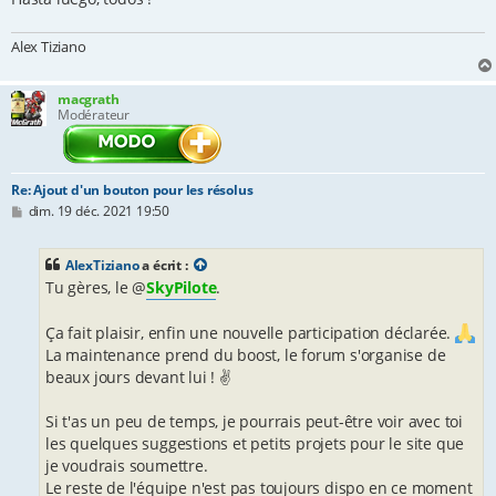
Alex Tiziano
macgrath
Modérateur
Re: Ajout d'un bouton pour les résolus
M
dim. 19 déc. 2021 19:50
e
s
s
AlexTiziano
a écrit :
a
Tu gères, le @
SkyPilote
.
g
e
Ça fait plaisir, enfin une nouvelle participation déclarée.
La maintenance prend du boost, le forum s'organise de
beaux jours devant lui ! ✌
Si t'as un peu de temps, je pourrais peut-être voir avec toi
les quelques suggestions et petits projets pour le site que
je voudrais soumettre.
Le reste de l'équipe n'est pas toujours dispo en ce moment