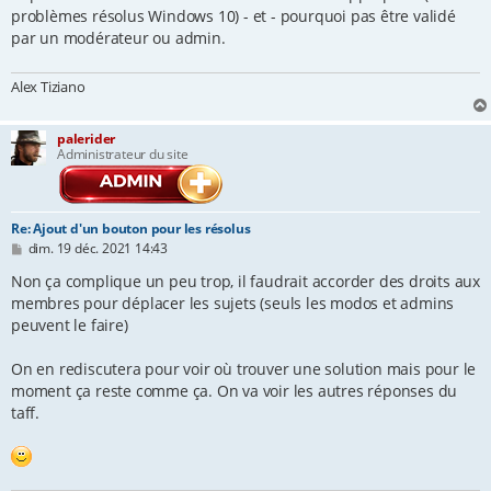
problèmes résolus Windows 10) - et - pourquoi pas être validé
par un modérateur ou admin.
Alex Tiziano
palerider
Administrateur du site
Re: Ajout d'un bouton pour les résolus
M
dim. 19 déc. 2021 14:43
e
s
Non ça complique un peu trop, il faudrait accorder des droits aux
s
membres pour déplacer les sujets (seuls les modos et admins
a
peuvent le faire)
g
e
On en rediscutera pour voir où trouver une solution mais pour le
moment ça reste comme ça. On va voir les autres réponses du
taff.