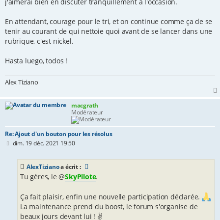
j'aimerai bien en discuter tranquillement à l'occasion.
En attendant, courage pour le tri, et on continue comme ça de se
tenir au courant de qui nettoie quoi avant de se lancer dans une
rubrique, c'est nickel.
Hasta luego, todos !
Alex Tiziano
macgrath
Modérateur
Re: Ajout d'un bouton pour les résolus
M
dim. 19 déc. 2021 19:50
e
s
s
AlexTiziano
a écrit :
a
Tu gères, le @
SkyPilote
.
g
e
Ça fait plaisir, enfin une nouvelle participation déclarée.
La maintenance prend du boost, le forum s'organise de
beaux jours devant lui ! ✌