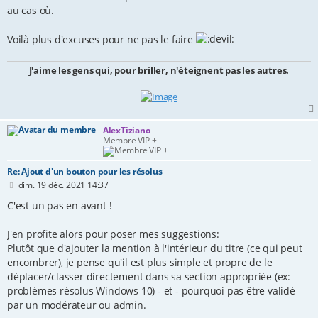
au cas où.
Voilà plus d'excuses pour ne pas le faire
J'aime les gens qui, pour briller, n'éteignent pas les autres.
AlexTiziano
Membre VIP +
Re: Ajout d'un bouton pour les résolus
M
dim. 19 déc. 2021 14:37
e
s
C'est un pas en avant !
s
a
J'en profite alors pour poser mes suggestions:
g
e
Plutôt que d'ajouter la mention à l'intérieur du titre (ce qui peut
encombrer), je pense qu'il est plus simple et propre de le
déplacer/classer directement dans sa section appropriée (ex:
problèmes résolus Windows 10) - et - pourquoi pas être validé
par un modérateur ou admin.