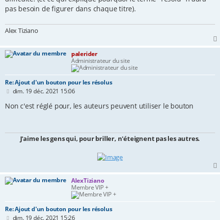
pas besoin de figurer dans chaque titre).
Alex Tiziano
palerider
Administrateur du site
Re: Ajout d'un bouton pour les résolus
M
dim. 19 déc. 2021 15:06
e
s
Non c'est réglé pour, les auteurs peuvent utiliser le bouton
s
a
g
e
J'aime les gens qui, pour briller, n'éteignent pas les autres.
AlexTiziano
Membre VIP +
Re: Ajout d'un bouton pour les résolus
M
dim. 19 déc. 2021 15:26