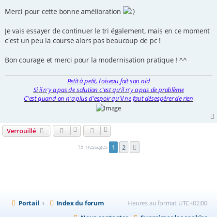
e
s
Merci pour cette bonne amélioration
s
a
g
Je vais essayer de continuer le tri également, mais en ce moment
e
c'est un peu la course alors pas beaucoup de pc !
Bon courage et merci pour la modernisation pratique ! ^^
Petit à petit, l'oiseau fait son nid
Si il n'y a pas de solution c'est qu'il n'y a pas de problème
C'est quand on n'a plus d'espoir qu'il ne faut désespérer de rien
Verrouillé
15 messages
1
2
Suivante
Portail
Index du forum
Heures au format
UTC+02:00