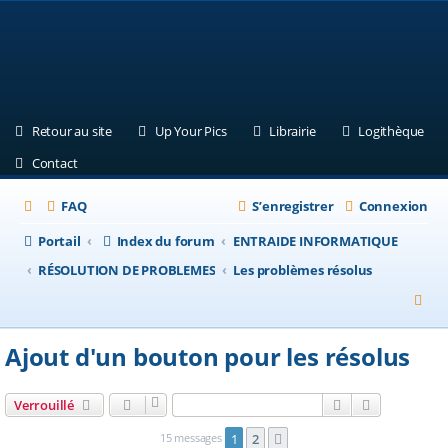
(Ouvre un nouvel onglet)
(Ouvre un nouvel onglet)
(Ouvre un nouvel ongle
(Ouv
Retour au site
Up Your Pics
Librairie
Logithèque
(Ouvre un nouvel onglet)
Contact
FAQ
S’enregistrer
Connexion
Portail
Index du forum
ENTRAIDE INFORMATIQUE
RÉSOLUTION DE PROBLEMES
Les problèmes résolus
R
e
Ajout d'un bouton pour les résolus
c
h
Rechercher
Recherche a
Verrouillé
e
15 messages
1
2
Suivante
r