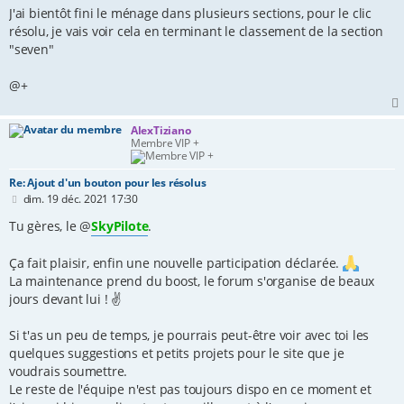
a
J'ai bientôt fini le ménage dans plusieurs sections, pour le clic
g
e
résolu, je vais voir cela en terminant le classement de la section
"seven"
@+
AlexTiziano
Membre VIP +
Re: Ajout d'un bouton pour les résolus
M
dim. 19 déc. 2021 17:30
e
s
Tu gères, le @
SkyPilote
.
s
a
g
Ça fait plaisir, enfin une nouvelle participation déclarée.
e
La maintenance prend du boost, le forum s'organise de beaux
jours devant lui ! ✌
Si t'as un peu de temps, je pourrais peut-être voir avec toi les
quelques suggestions et petits projets pour le site que je
voudrais soumettre.
Le reste de l'équipe n'est pas toujours dispo en ce moment et