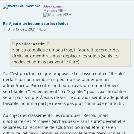
AlexTiziano
Membre VIP +
Re: Ajout d'un bouton pour les résolus
M
dim. 19 déc. 2021 14:56
e
s
s
palerider
a écrit :
a
Non ça complique un peu trop, il faudrait accorder des
g
e
droits aux membres pour déplacer les sujets (seuls les
modos et admins peuvent le faire)
?... C'est pourtant ce que propose. > Le classement en "Résolu"
déclaré par un membre ne peut que se valider par un
admin/modo. Par contre, un bouton avec un comportement
semblable à "remerciement" ou "Signaler" pour vous le notifier
serait plus simple. À vous de voir ce qui vous semble adéquat et
faisable, pour ma part je ne vois pas plus commode et intuitif.
Au sujet des classements, les rubriques "Résolu (mais
d'actualité)" et "Archivés (archaïques) + sans suite" devrait être
séparées. La recherche de solutions pourrait être mise en
difficulté. (et ce qui explique pourquoi le terme "résolu" n'aura