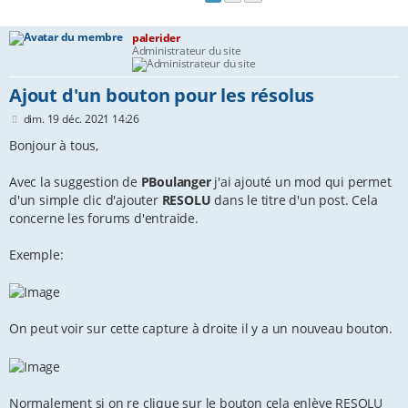
c
palerider
h
Administrateur du site
e
Ajout d'un bouton pour les résolus
r
M
dim. 19 déc. 2021 14:26
e
s
Bonjour à tous,
s
a
Avec la suggestion de
PBoulanger
j'ai ajouté un mod qui permet
g
e
d'un simple clic d'ajouter
RESOLU
dans le titre d'un post. Cela
concerne les forums d'entraide.
Exemple:
On peut voir sur cette capture à droite il y a un nouveau bouton.
Normalement si on re clique sur le bouton cela enlève RESOLU