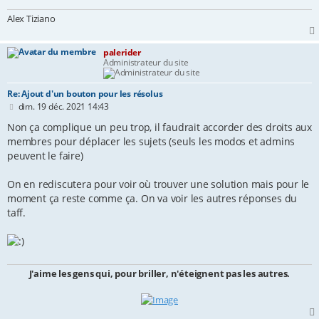
Alex Tiziano
palerider
Administrateur du site
Re: Ajout d'un bouton pour les résolus
M
dim. 19 déc. 2021 14:43
e
s
Non ça complique un peu trop, il faudrait accorder des droits aux
s
membres pour déplacer les sujets (seuls les modos et admins
a
peuvent le faire)
g
e
On en rediscutera pour voir où trouver une solution mais pour le
moment ça reste comme ça. On va voir les autres réponses du
taff.
J'aime les gens qui, pour briller, n'éteignent pas les autres.