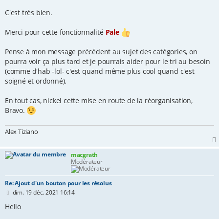
e
s
C'est très bien.
s
a
Merci pour cette fonctionnalité
Pale
g
e
Pense à mon message précédent au sujet des catégories, on
pourra voir ça plus tard et je pourrais aider pour le tri au besoin
(comme d'hab -lol- c'est quand même plus cool quand c'est
soigné et ordonné).
En tout cas, nickel cette mise en route de la réorganisation,
Bravo.
Alex Tiziano
macgrath
Modérateur
Re: Ajout d'un bouton pour les résolus
M
dim. 19 déc. 2021 16:14
e
s
Hello
s