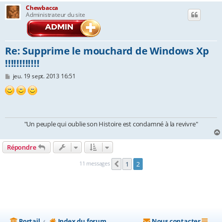
Chewbacca
e
Administrateur du site
r
Re: Supprime le mouchard de Windows Xp
!!!!!!!!!!!!
M
jeu. 19 sept. 2013 16:51
e
s
s
a
g
e
"Un peuple qui oublie son Histoire est condamné à la revivre"
Répondre
11 messages
1
2
Précédente
Portail
Index du forum
Nous contacter