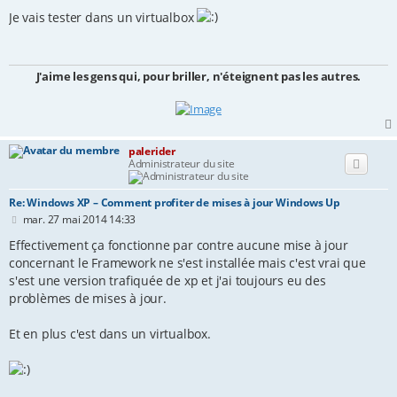
e
s
Je vais tester dans un virtualbox
s
a
g
e
J'aime les gens qui, pour briller, n'éteignent pas les autres.
palerider
Administrateur du site
Re: Windows XP – Comment profiter de mises à jour Windows Up
M
mar. 27 mai 2014 14:33
e
s
Effectivement ça fonctionne par contre aucune mise à jour
s
concernant le Framework ne s'est installée mais c'est vrai que
a
s'est une version trafiquée de xp et j'ai toujours eu des
g
e
problèmes de mises à jour.
Et en plus c'est dans un virtualbox.