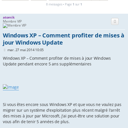
8 messages • Page
1
sur
1
c
h
atomik
Membre VIP
e
r
Windows XP – Comment profiter de mises à
jour Windows Update
M
mar. 27 mai 2014 10:05
e
s
Windows XP – Comment profiter de mises à jour Windows
s
Update pendant encore 5 ans supplémentaires
a
g
e
Si vous êtes encore sous Windows XP et que vous ne voulez pas
migrer sur un système d'exploitation plus récent malgré l'arrêt
des mises à jour par Microsoft, j'ai peut-être une solution pour
vous afin de tenir 5 années de plus.