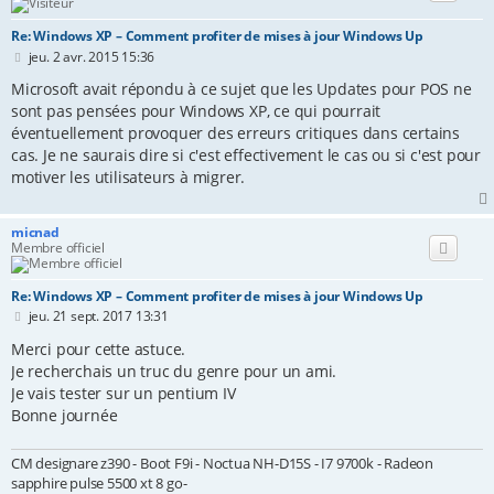
Re: Windows XP – Comment profiter de mises à jour Windows Up
M
jeu. 2 avr. 2015 15:36
e
s
Microsoft avait répondu à ce sujet que les Updates pour POS ne
s
sont pas pensées pour Windows XP, ce qui pourrait
a
éventuellement provoquer des erreurs critiques dans certains
g
e
cas. Je ne saurais dire si c'est effectivement le cas ou si c'est pour
motiver les utilisateurs à migrer.
micnad
Membre officiel
Re: Windows XP – Comment profiter de mises à jour Windows Up
M
jeu. 21 sept. 2017 13:31
e
s
Merci pour cette astuce.
s
Je recherchais un truc du genre pour un ami.
a
Je vais tester sur un pentium IV
g
e
Bonne journée
CM designare z390 - Boot F9i - Noctua NH-D15S - I7 9700k - Radeon
sapphire pulse 5500 xt 8 go-