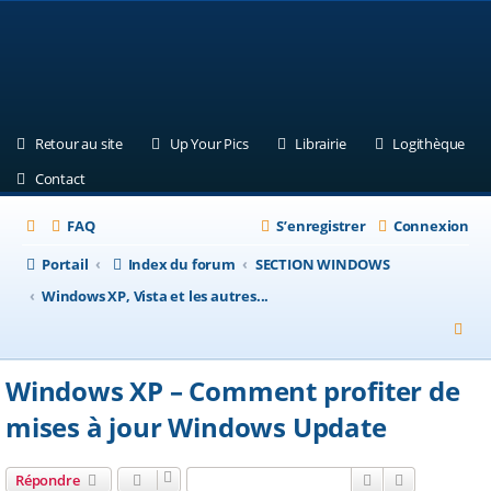
(Ouvre un nouvel onglet)
(Ouvre un nouvel onglet)
(Ouvre un nouvel ongle
(Ouv
Retour au site
Up Your Pics
Librairie
Logithèque
(Ouvre un nouvel onglet)
Contact
FAQ
S’enregistrer
Connexion
Portail
Index du forum
SECTION WINDOWS
Windows XP, Vista et les autres...
R
e
Windows XP – Comment profiter de
c
mises à jour Windows Update
h
e
Rechercher
Recherche a
Répondre
r