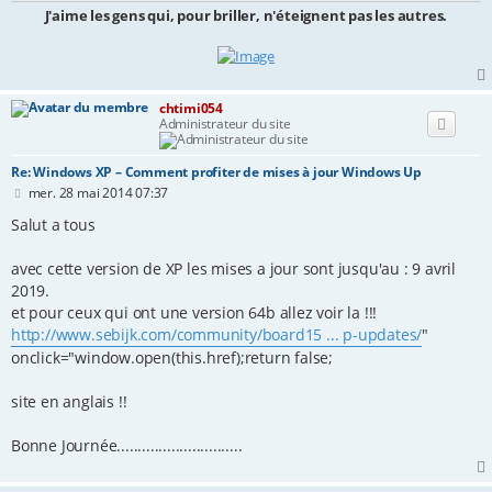
J'aime les gens qui, pour briller, n'éteignent pas les autres.
chtimi054
Administrateur du site
Re: Windows XP – Comment profiter de mises à jour Windows Up
M
mer. 28 mai 2014 07:37
e
s
Salut a tous
s
a
avec cette version de XP les mises a jour sont jusqu'au : 9 avril
g
e
2019.
et pour ceux qui ont une version 64b allez voir la !!!
http://www.sebijk.com/community/board15 ... p-updates/
"
onclick="window.open(this.href);return false;
site en anglais !!
Bonne Journée..............................