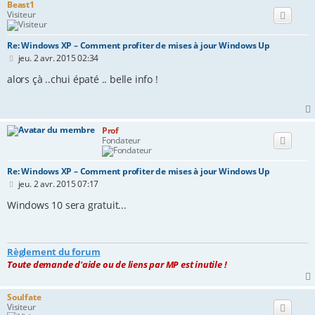
Beast1
Visiteur
Re: Windows XP – Comment profiter de mises à jour Windows Up
M
jeu. 2 avr. 2015 02:34
e
s
alors çà ..chui épaté .. belle info !
s
a
g
e
Prof
Fondateur
Re: Windows XP – Comment profiter de mises à jour Windows Up
M
jeu. 2 avr. 2015 07:17
e
s
Windows 10 sera gratuit...
s
a
g
e
Règlement du forum
Toute demande d'aide ou de liens par MP est inutile !
Soulfate
Visiteur