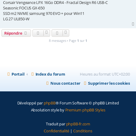
Corsair Vengeance LPX 16Go DDR4 - Fractal Design R6 USB-C
Seasonic FOCUS GX-650
SSD m2 NVME samsung 970 EVO + pour Win11
LG 27 UL850-W
Répondre
8 messages • Page
1
sur
1
Portail
Index du forum
Heures au format
UTC+02:00
Nous contacter
Supprimer les cookies
Développé par
phpBB
® Forum Software © phpBB Limited
Absolution style by
Premium phpBB Styles
Traduit par
phpBB-fr.com
Confidentialité
|
Conditions