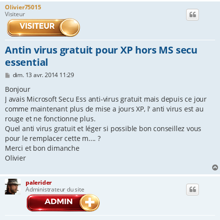
Olivier75015
e
Visiteur
r
Antin virus gratuit pour XP hors MS secu
essential
M
dim. 13 avr. 2014 11:29
e
s
Bonjour
s
J avais Microsoft Secu Ess anti-virus gratuit mais depuis ce jour
a
comme maintenant plus de mise a jours XP, l' anti virus est au
g
e
rouge et ne fonctionne plus.
Quel anti virus gratuit et léger si possible bon conseillez vous
pour le remplacer cette m.... ?
Merci et bon dimanche
Olivier
palerider
Administrateur du site