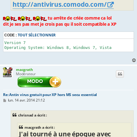
http://antivirus.comodo.com/
tu arrête de criée comme ca lol
dit je ses pas met je crois pas qu il soit compatible a XP
TOUT SÉLECTIONNER
CODE :
Version 7

Operating System: Windows 8, Windows 7, Vista
macgrath
Modérateur
Re: Antin virus gratuit pour XP hors MS secu essential
M
lun. 14 avr. 2014 21:12
e
s
s
chrisnad a écrit :
a
g
e
macgrath a écrit :
J'ai tourné à une époque avec