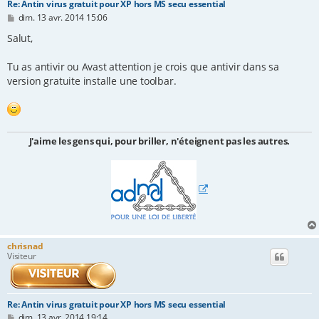
Re: Antin virus gratuit pour XP hors MS secu essential
M
dim. 13 avr. 2014 15:06
e
s
Salut,
s
a
Tu as antivir ou Avast attention je crois que antivir dans sa
g
e
version gratuite installe une toolbar.
J'aime les gens qui, pour briller, n'éteignent pas les autres.
chrisnad
Visiteur
Re: Antin virus gratuit pour XP hors MS secu essential
M
dim. 13 avr. 2014 19:14