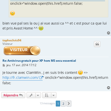
onclick="window.open(this.href);return false;
bien vue pal ses la ou j ai vue aussi ca ^^ et c est pour ca que lui
et pris Avast Home ^^
tophechris94
Visiteur
Re: Antivirus gratuit pour XP hors MS secu essential
M
jeu. 17 avr. 2014 17:12
e
s
Je tourne avec ClamWin , j en suis très content
=>
s
http://fr.clamwin.com/
" onclick="window.open(this.href);return
a
g
false;
e
Répondre
13 messages
1
2
Suivante