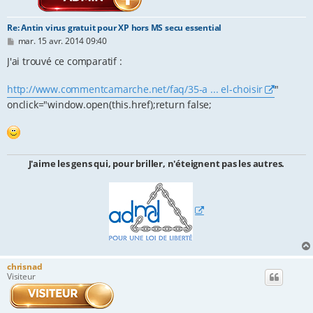
Re: Antin virus gratuit pour XP hors MS secu essential
M
mar. 15 avr. 2014 09:40
e
s
J'ai trouvé ce comparatif :
s
a
http://www.commentcamarche.net/faq/35-a ... el-choisir
"
g
e
onclick="window.open(this.href);return false;
J'aime les gens qui, pour briller, n'éteignent pas les autres.
chrisnad
Visiteur