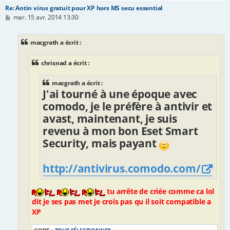
Re: Antin virus gratuit pour XP hors MS secu essential
M
mar. 15 avr. 2014 13:30
e
s
s
macgrath a écrit :
a
g
e
chrisnad a écrit :
macgrath a écrit :
J'ai tourné à une époque avec
comodo, je le préfère à antivir et
avast, maintenant, je suis
revenu à mon bon Eset Smart
Security, mais payant
http://antivirus.comodo.com/
tu arrête de criée comme ca lol
dit je ses pas met je crois pas qu il soit compatible a
XP