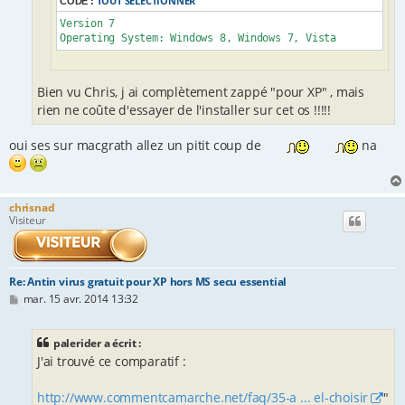
TOUT SÉLECTIONNER
CODE :
Version 7

Operating System: Windows 8, Windows 7, Vista
Bien vu Chris, j ai complètement zappé "pour XP" , mais
rien ne coûte d'essayer de l'installer sur cet os !!!!!
oui ses sur macgrath allez un pitit coup de
na
chrisnad
Visiteur
Re: Antin virus gratuit pour XP hors MS secu essential
M
mar. 15 avr. 2014 13:32
e
s
s
palerider a écrit :
a
J'ai trouvé ce comparatif :
g
e
http://www.commentcamarche.net/faq/35-a ... el-choisir
"