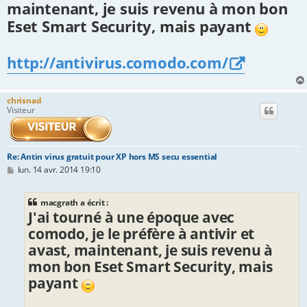
maintenant, je suis revenu à mon bon
e
Eset Smart Security, mais payant
http://antivirus.comodo.com/
chrisnad
Visiteur
Re: Antin virus gratuit pour XP hors MS secu essential
M
lun. 14 avr. 2014 19:10
e
s
s
macgrath a écrit :
a
J'ai tourné à une époque avec
g
e
comodo, je le préfère à antivir et
avast, maintenant, je suis revenu à
mon bon Eset Smart Security, mais
payant