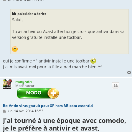
e
s
s
palerider a écrit :
a
Salut,
g
e
Tu as antivir ou Avast attention je crois que antivir dans sa
version gratuite installe une toolbar.
oui je confirme ^^ antivir installe une toolbar
j ai mis avast moi pour la fille a nad marche bien ^^
macgrath
Modérateur
Re: Antin virus gratuit pour XP hors MS secu essential
M
lun. 14 avr. 2014 16:53
e
J'ai tourné à une époque avec comodo,
s
s
je le préfère à antivir et avast,
a
g