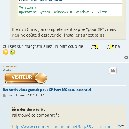
TOUT SÉLECTIONNER
CODE :
Version 7

Operating System: Windows 8, Windows 7, Vista
Bien vu Chris, j ai complètement zappé "pour XP" , mais
rien ne coûte d'essayer de l'installer sur cet os !!!!!
oui ses sur macgrath allez un pitit coup de
na
chrisnad
Visiteur
Re: Antin virus gratuit pour XP hors MS secu essential
M
mar. 15 avr. 2014 13:32
e
s
s
palerider a écrit :
a
J'ai trouvé ce comparatif :
g
e
http://www.commentcamarche.net/faq/35-a ... el-choisir
"