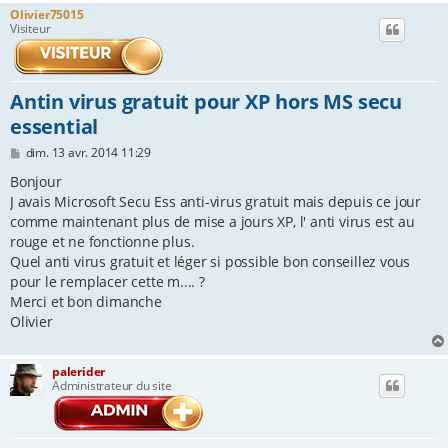
Olivier75015
e
Visiteur
r
Antin virus gratuit pour XP hors MS secu
essential
M
dim. 13 avr. 2014 11:29
e
s
Bonjour
s
J avais Microsoft Secu Ess anti-virus gratuit mais depuis ce jour
a
comme maintenant plus de mise a jours XP, l' anti virus est au
g
e
rouge et ne fonctionne plus.
Quel anti virus gratuit et léger si possible bon conseillez vous
pour le remplacer cette m.... ?
Merci et bon dimanche
Olivier
palerider
Administrateur du site