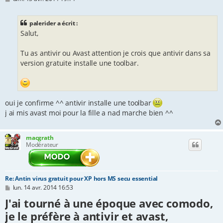
e
s
s
palerider a écrit :
a
Salut,
g
e
Tu as antivir ou Avast attention je crois que antivir dans sa
version gratuite installe une toolbar.
oui je confirme ^^ antivir installe une toolbar
j ai mis avast moi pour la fille a nad marche bien ^^
macgrath
Modérateur
Re: Antin virus gratuit pour XP hors MS secu essential
M
lun. 14 avr. 2014 16:53
e
J'ai tourné à une époque avec comodo,
s
s
je le préfère à antivir et avast,
a
g