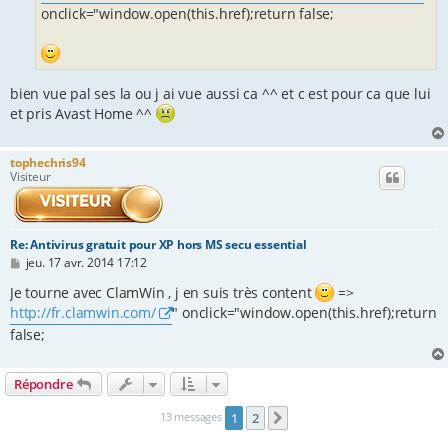
onclick="window.open(this.href);return false;
bien vue pal ses la ou j ai vue aussi ca ^^ et c est pour ca que lui
et pris Avast Home ^^
tophechris94
Visiteur
Re: Antivirus gratuit pour XP hors MS secu essential
M
jeu. 17 avr. 2014 17:12
e
s
Je tourne avec ClamWin , j en suis très content
=>
s
http://fr.clamwin.com/
" onclick="window.open(this.href);return
a
g
false;
e
Répondre
13 messages
1
2
Suivante