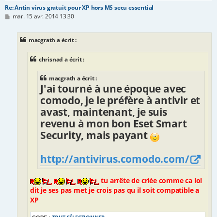
Re: Antin virus gratuit pour XP hors MS secu essential
M
mar. 15 avr. 2014 13:30
e
s
s
macgrath a écrit :
a
g
e
chrisnad a écrit :
macgrath a écrit :
J'ai tourné à une époque avec
comodo, je le préfère à antivir et
avast, maintenant, je suis
revenu à mon bon Eset Smart
Security, mais payant
http://antivirus.comodo.com/
tu arrête de criée comme ca lol
dit je ses pas met je crois pas qu il soit compatible a
XP