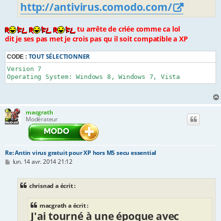
http://antivirus.comodo.com/
tu arrête de criée comme ca lol
dit je ses pas met je crois pas qu il soit compatible a XP
TOUT SÉLECTIONNER
CODE :
Version 7

Operating System: Windows 8, Windows 7, Vista
macgrath
Modérateur
Re: Antin virus gratuit pour XP hors MS secu essential
M
lun. 14 avr. 2014 21:12
e
s
s
chrisnad a écrit :
a
g
e
macgrath a écrit :
J'ai tourné à une époque avec