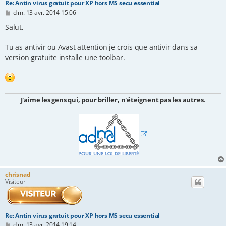
Re: Antin virus gratuit pour XP hors MS secu essential
M
dim. 13 avr. 2014 15:06
e
s
Salut,
s
a
Tu as antivir ou Avast attention je crois que antivir dans sa
g
e
version gratuite installe une toolbar.
J'aime les gens qui, pour briller, n'éteignent pas les autres.
chrisnad
Visiteur
Re: Antin virus gratuit pour XP hors MS secu essential
M
dim. 13 avr. 2014 19:14