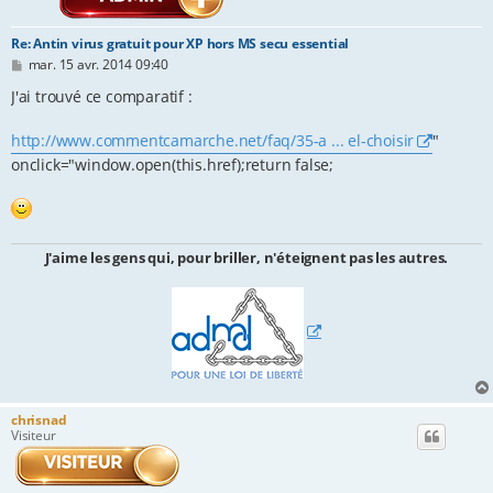
Re: Antin virus gratuit pour XP hors MS secu essential
M
mar. 15 avr. 2014 09:40
e
s
J'ai trouvé ce comparatif :
s
a
http://www.commentcamarche.net/faq/35-a ... el-choisir
"
g
e
onclick="window.open(this.href);return false;
J'aime les gens qui, pour briller, n'éteignent pas les autres.
chrisnad
Visiteur