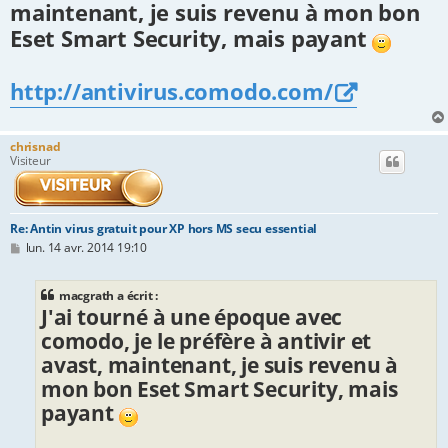
maintenant, je suis revenu à mon bon
e
Eset Smart Security, mais payant
http://antivirus.comodo.com/
chrisnad
Visiteur
Re: Antin virus gratuit pour XP hors MS secu essential
M
lun. 14 avr. 2014 19:10
e
s
s
macgrath a écrit :
a
J'ai tourné à une époque avec
g
e
comodo, je le préfère à antivir et
avast, maintenant, je suis revenu à
mon bon Eset Smart Security, mais
payant