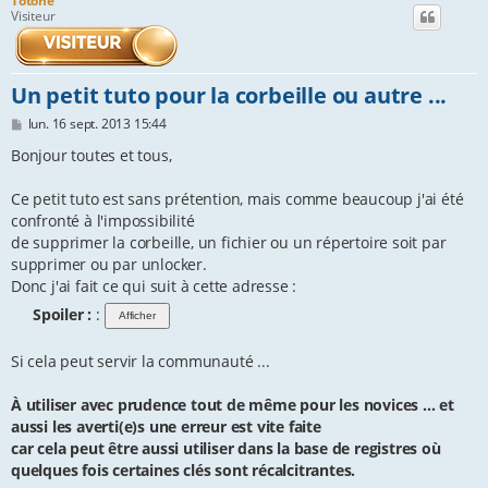
Totone
Visiteur
e
r
Un petit tuto pour la corbeille ou autre ...
M
lun. 16 sept. 2013 15:44
e
s
Bonjour toutes et tous,
s
a
Ce petit tuto est sans prétention, mais comme beaucoup j'ai été
g
e
confronté à l'impossibilité
de supprimer la corbeille, un fichier ou un répertoire soit par
supprimer ou par unlocker.
Donc j'ai fait ce qui suit à cette adresse :
Spoiler :
:
Si cela peut servir la communauté ...
À utiliser avec prudence tout de même pour les novices ... et
aussi les averti(e)s une erreur est vite faite
car cela peut être aussi utiliser dans la base de registres où
quelques fois certaines clés sont récalcitrantes.