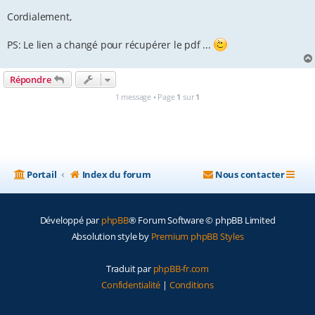
Cordialement,
PS: Le lien a changé pour récupérer le pdf ...
Répondre
1 message • Page
1
sur
1
Portail
Index du forum
Nous contacter
Développé par
phpBB
® Forum Software © phpBB Limited
Absolution style by
Premium phpBB Styles
Traduit par
phpBB-fr.com
Confidentialité
|
Conditions