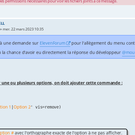
es permissions nécessaires pour voir les fichiers joints à ce message.
ELL
»
mer. 22 mars 2023 10:35
à une demande sur
ElevenForum
pour l'allègement du menu cont
hance d'avoir eu directement la réponse du développeur
@mou
 une ou plusieurs options, on doit ajouter cette commande :
tion 1
Option 2
|
' vis=remove)

ption #
avec l'orthographe exacte de l'option à ne pas afficher.