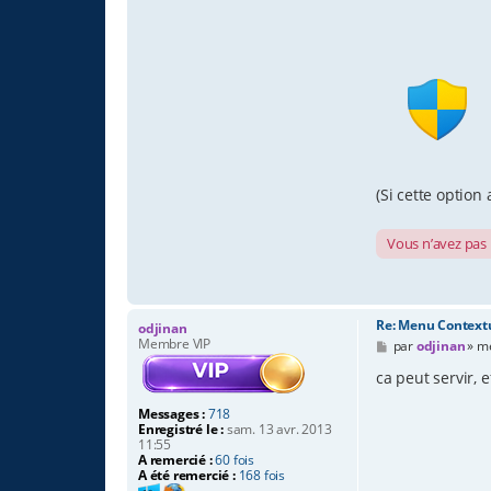
(Si cette option
Vous n’avez pas l
Re: Menu Context
odjinan
Membre VIP
M
par
odjinan
»
me
e
s
ca peut servir, 
s
a
Messages :
718
g
Enregistré le :
sam. 13 avr. 2013
e
11:55
A remercié :
60 fois
A été remercié :
168 fois