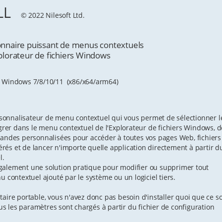
L
© 2022 Nilesoft Ltd.
aire puissant de menus contextuels
rateur de fichiers Windows
t Windows 7/8/10/11 (x86/x64/arm64)
rsonnalisateur de menu contextuel qui vous permet de sélectionner l
grer dans le menu contextuel de l'Explorateur de fichiers Windows, d
ndes personnalisées pour accéder à toutes vos pages Web, fichiers
érés et de lancer n'importe quelle application directement à partir d
l.
 également une solution pratique pour modifier ou supprimer tout
contextuel ajouté par le système ou un logiciel tiers.
litaire portable, vous n'avez donc pas besoin d'installer quoi que ce so
us les paramètres sont chargés à partir du fichier de configuration