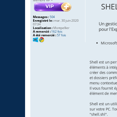
Membre VIP +
a
SHEL
g
e
Messages :
504
Enregistré le :
mar. 30 juin 2020
Un gestionn
07:34
Localisation :
Montpellier
pour l'Explo
A remercié :
162 fois
A été remercié :
57 fois
Microsof
Shell est un pe
éléments à inté
créer des comma
et dossiers préf
menu contextue
Il vous fournit
élément de menu 
Shell est un uti
sur votre PC. To
"shell.shl".