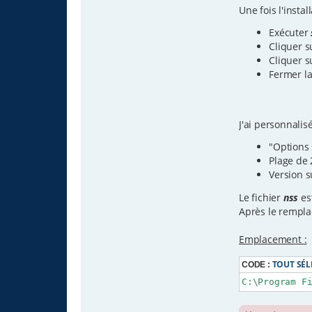
Une fois l'inst
Exécuter
Cliquer s
Cliquer s
Fermer la
J'ai personnali
"Options 
Plage de 
Version 
Le fichier
nss
es
Après le rempla
Emplacement :
TOUT SÉ
CODE :
C:\Program F