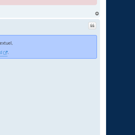
H
a
u
t
extuel,
d
.