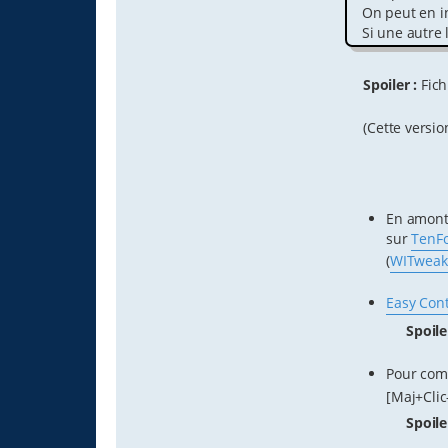
On peut en in
Si une autre l
Spoiler :
Fich
(Cette version 
En amont,
sur
TenF
(
WITweak
Easy Con
Spoile
Pour com
[Maj+Clic
Spoile