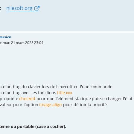
l :
nilesoft.org
version
»
mar. 21 mars 2023 23:04
n d'un bug du clavier lors de l'exécution d'une commande
n d'un bug avec les fonctions
title.xxx
 propriété
checked
pour que l'élément statique puisse changer l'état 
valeur pour l'option
image.align
pour définir la priorité
stème ou portable (case à cocher).