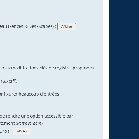
ureau (Fences & DeskScapes) :
imples modifications clés de registre, proposées
rtager").
onfigurer beaucoup d'entrées :
de rendre une option accessible par
ètement (
Remove Item
).
Droit :