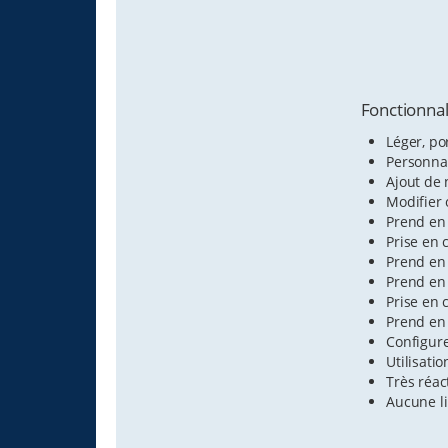
Fonctionnal
Léger, por
Personnal
Ajout de
Modifier 
Prend en 
Prise en 
Prend en 
Prend en 
Prise en
Prend en 
Configure
Utilisati
Très réact
Aucune li