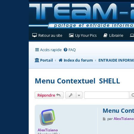
(Ouvre un nouvel onglet)
(Ouvre un nouvel ongl
(Ouvre
Retour au site
Up Your Pics
Librairie
Accès rapide
FAQ
Portail
Index du forum
ENTRAIDE INFORM
Menu Contextuel SHELL
Répondre
Menu Cont
M
par
AlexTiziano
e
s
AlexTiziano
s