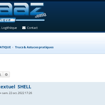
et)
 un nouvel onglet)
(Ouvre un nouvel onglet)
(Ouvre un nouvel onglet)
Logithèque
Contact
ATIQUE
Trucs & Astuces pratiques
Rechercher
Recherche avancée
extuel SHELL
»
sam. 22 oct. 2022 17:26