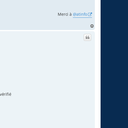
Merci à
@atinfo
H
a
u
t
vérifié