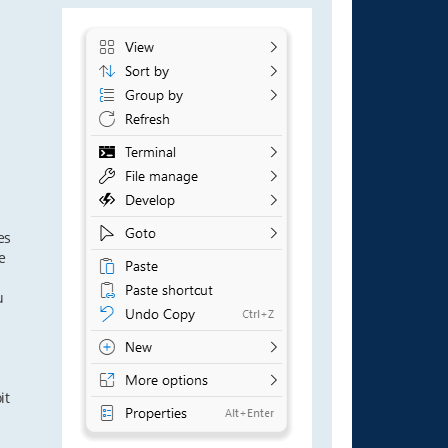
es
e
u
it