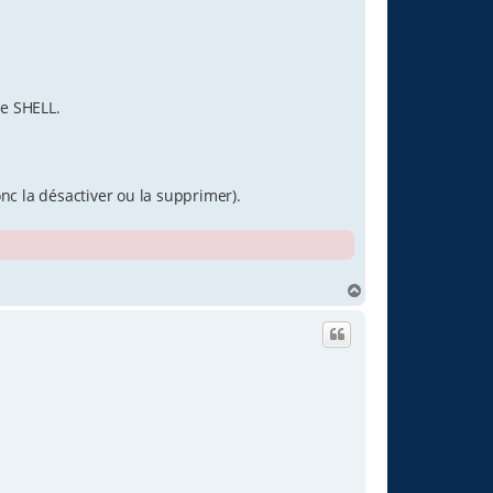
de SHELL.
onc la désactiver ou la supprimer).
H
a
u
t