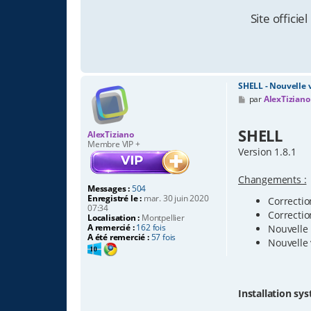
Site officie
SHELL - Nouvelle 
M
par
AlexTiziano
e
s
s
SHELL
AlexTiziano
a
Membre VIP +
g
Version 1.8.1
e
Changements :
Messages :
504
Enregistré le :
mar. 30 juin 2020
Correctio
07:34
Correctio
Localisation :
Montpellier
A remercié :
162 fois
Nouvelle
A été remercié :
57 fois
Nouvelle 
Installation sy