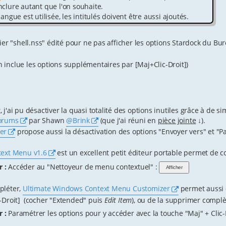
clure autant que l'on souhaite.
angue est utilisée, les intitulés doivent être aussi ajoutés.
ier "shell.nss" édité pour ne pas afficher les options Stardock du B
inclue les options supplémentaires par [Maj+Clic-Droit])
 j'ai pu désactiver la quasi totalité des options inutiles grâce à de s
orums
par Shawn
@Brink
(que j'ai réuni en
pièce jointe
↓).
er
propose aussi la désactivation des options "Envoyer vers" et "Pa
text Menu v1.6
est un excellent petit éditeur portable permet de c
r :
Accéder au "Nettoyeur de menu contextuel" :
pléter,
Ultimate Windows Context Menu Customizer
permet aussi 
-Droit] (cocher "Extended" puis
Edit Item
), ou de la supprimer compl
r :
Paramétrer les options pour y accéder avec la touche "Maj" + Clic-