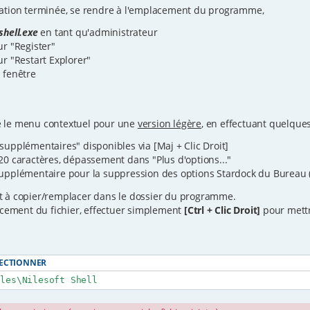
allation terminée, se rendre à l'emplacement du programme,
shell.exe
en tant qu'administrateur
ur "Register"
ur "Restart Explorer"
 fenêtre
sé le menu contextuel pour une
version légère
, en effectuant quelques
supplémentaires" disponibles via [Maj + Clic Droit]
20 caractères, dépassement dans "Plus d'options..."
supplémentaire pour la suppression des options Stardock du Bureau
t à copier/remplacer dans le dossier du programme.
cement du fichier, effectuer simplement
[Ctrl + Clic Droit]
pour mettr
LECTIONNER
iles\Nilesoft Shell