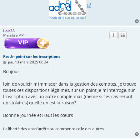
Loic33
Membre VIP +
Re: Un point sur les inscriptions
M
jeu. 13 mars 2025 08:34
e
s
Bonjour
s
a
loin de vouloir m'immiscer dans la gestion des comptes, je trouve
g
e
toutes ces dispositions légitimes, sur un point je m'interroge, sur
l'inscription avec un autre compte mail (meme si ces cas seront
epistolaires) quelle en est la raison?
Bonnne journée et Haut les cœurs
La liberté des uns s’arrête ou commence celle des autres