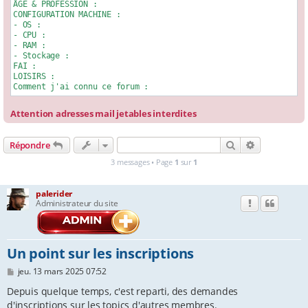
ÂGE & PROFESSION :

CONFIGURATION MACHINE : 

e
- OS :

r
- CPU : 

- RAM : 

- Stockage :

FAI : 

LOISIRS :

Attention adresses mail jetables interdites
Rechercher
Recherche a
Répondre
3 messages • Page
1
sur
1
palerider
Administrateur du site
Un point sur les inscriptions
M
jeu. 13 mars 2025 07:52
e
s
Depuis quelque temps, c'est reparti, des demandes
s
d'inscriptions sur les topics d'autres membres.