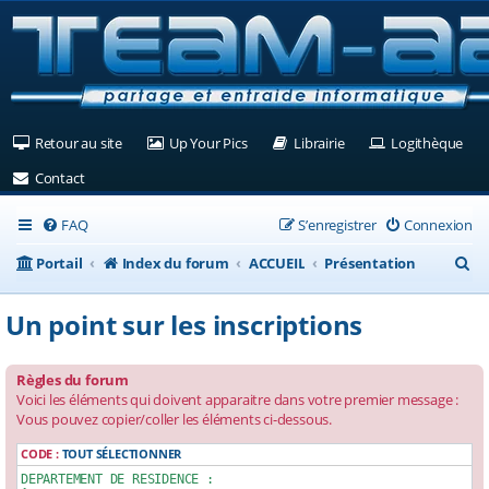
(Ouvre un nouvel onglet)
(Ouvre un nouvel onglet)
(Ouvre un nouvel ongle
(Ouv
Retour au site
Up Your Pics
Librairie
Logithèque
(Ouvre un nouvel onglet)
Contact
FAQ
S’enregistrer
Connexion
R
Portail
Index du forum
ACCUEIL
Présentation
e
Un point sur les inscriptions
c
h
Règles du forum
e
Voici les éléments qui doivent apparaitre dans votre premier message :
Vous pouvez copier/coller les éléments ci-dessous.
r
c
CODE :
TOUT SÉLECTIONNER
DEPARTEMENT DE RESIDENCE :

h