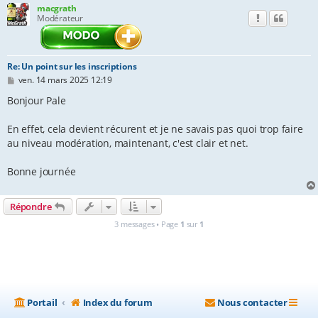
macgrath
Modérateur
Re: Un point sur les inscriptions
M
ven. 14 mars 2025 12:19
e
s
Bonjour Pale
s
a
En effet, cela devient récurent et je ne savais pas quoi trop faire
g
e
au niveau modération, maintenant, c'est clair et net.
Bonne journée
Répondre
3 messages • Page
1
sur
1
Portail
Index du forum
Nous contacter