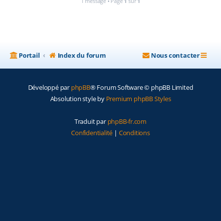
1 message • Page
1
sur
1
Portail
Index du forum
Nous contacter
Développé par
phpBB
® Forum Software © phpBB Limited
Absolution style by
Premium phpBB Styles
Traduit par
phpBB-fr.com
Confidentialité
|
Conditions