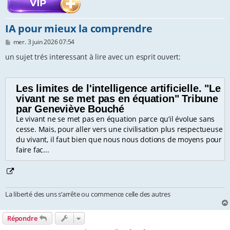
e
IA pour mieux la comprendre
r
M
mer. 3 juin 2026 07:54
e
s
un sujet trés interessant à lire avec un esprit ouvert:
s
a
g
e
Les limites de l'intelligence artificielle. "Le
vivant ne se met pas en équation" Tribune
par Geneviève Bouché
Le vivant ne se met pas en équation parce qu’il évolue sans
cesse. Mais, pour aller vers une civilisation plus respectueuse
du vivant, il faut bien que nous nous dotions de moyens pour
faire fac...
La liberté des uns s’arrête ou commence celle des autres
Répondre