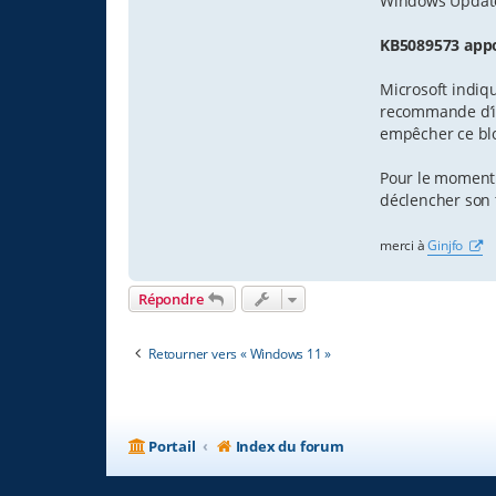
Windows Update
KB5089573 appor
Microsoft indiq
recommande d’ins
empêcher ce bloc
Pour le moment 
déclencher son t
merci à
Ginjfo
Répondre
Retourner vers « Windows 11 »
Portail
Index du forum