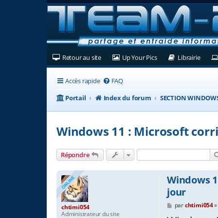
(Ouvre un nouvel onglet)
(Ouvre un nouvel ongl
(Ouvre
Retour au site
Up Your Pics
Librairie
Accès rapide
FAQ
Portail
Index du forum
SECTION WINDOW
Windows 11 : Microsoft corri
Répondre
Windows 11
jour
M
par
chtimi054
chtimi054
e
Administrateur du site