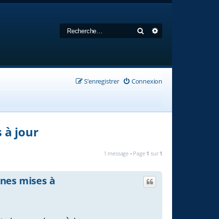
Rechercher
Recherche avancée
S’enregistrer
Connexion
 à jour
1 message • Page
1
sur
1
ines mises à