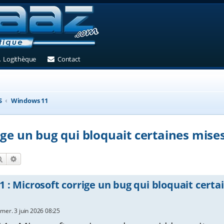
et)
 un nouvel onglet)
(Ouvre un nouvel onglet)
(Ouvre un nouvel onglet)
Logithèque
Contact
S
Windows 11
ge un bug qui bloquait certaines mises
Rechercher
Recherche avancée
 : Microsoft corrige un bug qui bloquait certa
»
mer. 3 juin 2026 08:25