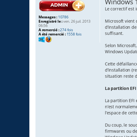
Windows 11
s
s
Le correctif est
a
g
Messages :
10786
e
Microsoft vient
Enregistré le :
ven. 26 juil. 2013
06:56
d’installation d
A remercié :
274 fois
suffisant.
A été remercié :
1558 fois
Selon Microsoft,
Windows Update 
Cette défaillan
d’installation (
situation reste 
La partition EF
La partition EFI
n’est normaleme
l’espace de cett
Du coup, le sou
firmwares ou des