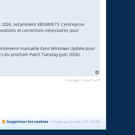
mai 2026, notamment KB5089573. L’entreprise
iorations et corrections nécessaires pour
aut intervenir manuelle dans Windows Update pour
ors du prochain Patch Tuesday (juin 2026).
H
a
1 message • Page
1
sur
1
u
t
Supprimer les cookies
Heures au format
UTC+02:00