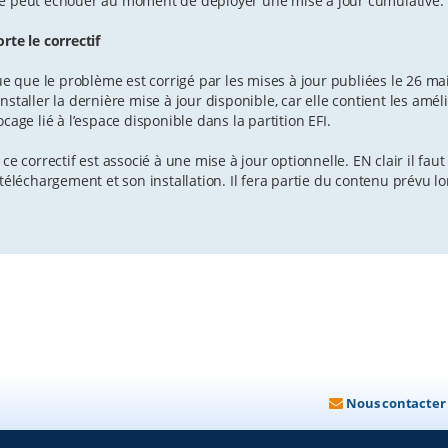
 peut échouer au moment de déployer une mise à jour cumulative.
te le correctif
ue que le problème est corrigé par les mises à jour publiées le 26 
taller la dernière mise à jour disponible, car elle contient les amél
age lié à l’espace disponible dans la partition EFI.
ce correctif est associé à une mise à jour optionnelle. EN clair il f
éléchargement et son installation. Il fera partie du contenu prévu l
Nous contacter