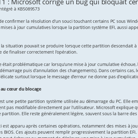
 : Microsoft corrige un bug qui bloquait cer
 intégré à KB5089573
 de confirmer la résolution d’un souci touchant certains PC sous Win
e mises à jour cumulatives lorsque la partition système EFI, aussi app
 la situation pouvait se produire lorsque cette partition descendait
de finaliser correctement l’opération.
ce était problématique car lorsqu’une mise à jour cumulative échoue,
redémarrage puis d’annulation des changements). Dans certains cas, l
délicate surtout lorsque le message d’erreur ne donne pas d’explicatio
I au cœur du blocage
 est une petite partition système utilisée au démarrage du PC. Elle e
nt pas modifiable directement par l’utilisateur. Microsoft expliq
e partition. Elle reste généralement légère, souvent sous la barre de
ci est apparu après certaines opérations, notamment des mises à jo
 BIOS. Ces ajouts peuvent remplir progressivement la partition EFI. L