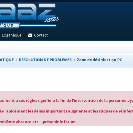
et)
 un nouvel onglet)
(Ouvre un nouvel onglet)
(Ouvre un nouvel onglet)
Logithèque
Contact
ATIQUE
RÉSOLUTION DE PROBLEMES
Zone de désinfection PC
ment à ces règles signifiera la fin de l'intervention de la personne aya
ée rapidement les délais importants augmentent les risques de réinfec
 problème absence etc... prévenir le forum.