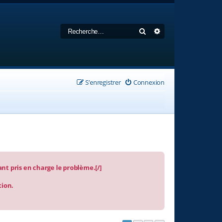
Rechercher
Recherche avancée
S’enregistrer
Connexion
nt pris en charge le problème.[/]
tion.