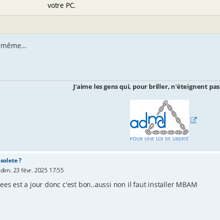
votre PC.
le même…
J'aime les gens qui, pour briller, n'éteignent pas
solete ?
»
dim. 23 févr. 2025 17:55
es est a jour donc c'est bon..aussi non il faut installer MBAM