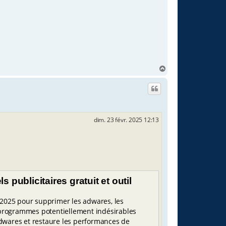
H
a
u
t
dim. 23 févr. 2025 12:13
 publicitaires gratuit et outil
025 pour supprimer les adwares, les
s programmes potentiellement indésirables
adwares et restaure les performances de