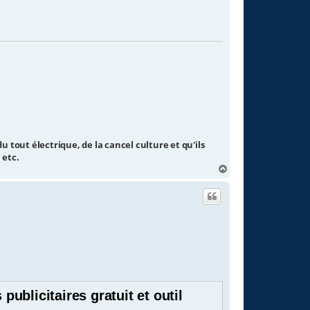
u tout électrique, de la cancel culture et qu'ils
 etc.
H
a
u
t
publicitaires gratuit et outil