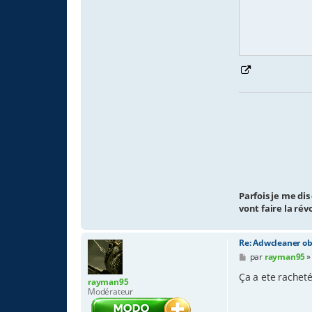
Parfois je me dis
vont faire la rév
Re: Adwcleaner ob
M
par
rayman95
e
s
Ça a ete rachet
rayman95
s
Modérateur
a
g