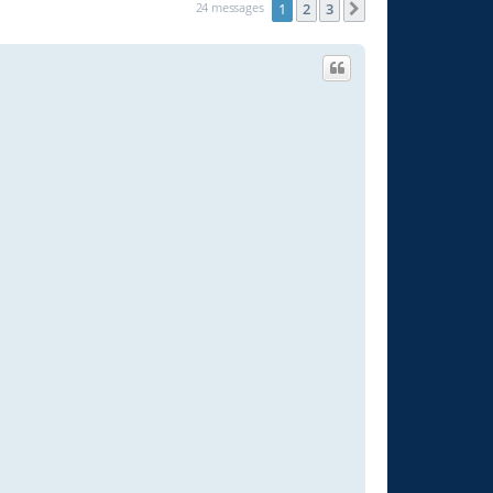
24 messages
1
2
3
Suivante