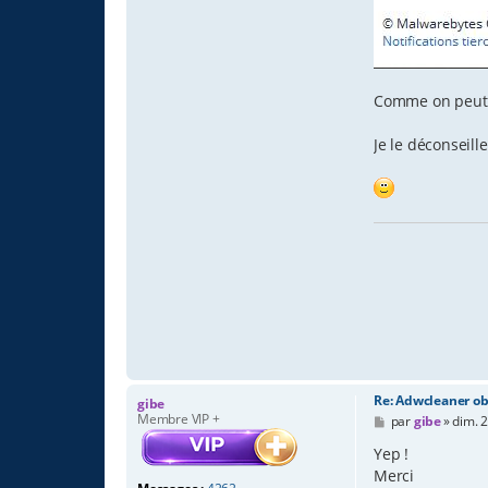
Comme on peut l
Je le déconseille
Re: Adwcleaner ob
gibe
Membre VIP +
M
par
gibe
»
dim. 2
e
s
Yep !
s
Merci
a