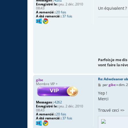
Messages :
4262
g
Enregistré le :
jeu. 2 déc. 2010
e
Un équivalent ?
08:43
A remercié :
20 fois
A été remercié :
37 fois
Parfois je me dis
vont faire la rév
Re: Adwcleaner ob
gibe
Membre VIP +
M
par
gibe
»
dim. 2
e
s
Yep !
s
Merci
a
Messages :
4262
g
Enregistré le :
jeu. 2 déc. 2010
e
Trouvé ceci =>
08:43
A remercié :
20 fois
A été remercié :
37 fois