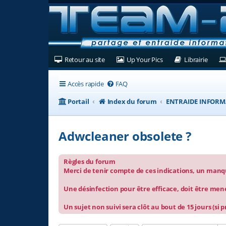
(Ouvre un nouvel onglet)
(Ouvre un nouvel ongl
(Ouvre
Retour au site
Up Your Pics
Librairie
Accès rapide
FAQ
Portail
Index du forum
ENTRAIDE INFORM
Adwcleaner obsolete ?
Règles du forum
Merci de tenir compte de ces indications, un manque
Une désinfection pour être efficace, doit être men
Un sujet non suivi sera clôt au bout de 15 jours (si