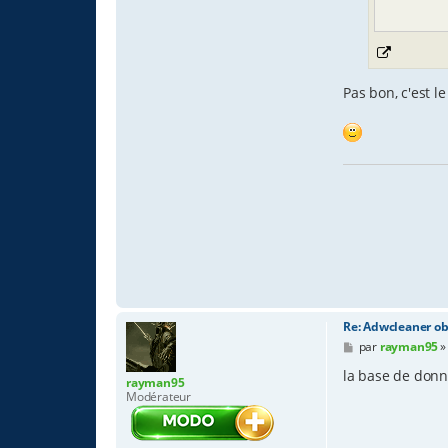
Pas bon, c'est 
Re: Adwcleaner ob
M
par
rayman95
e
s
la base de donne
rayman95
s
Modérateur
a
g
e