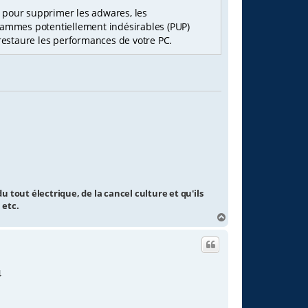
pour supprimer les adwares, les
grammes potentiellement indésirables (PUP)
restaure les performances de votre PC.
u tout électrique, de la cancel culture et qu'ils
 etc.
H
a
u
t
4