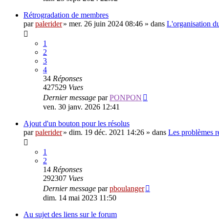
Rétrogradation de membres
par
palerider
»
mer. 26 juin 2024 08:46
» dans
L'organisation 
1
2
3
4
34
Réponses
427529
Vues
Dernier message
par
PONPON
ven. 30 janv. 2026 12:41
Ajout d'un bouton pour les résolus
par
palerider
»
dim. 19 déc. 2021 14:26
» dans
Les problèmes r
1
2
14
Réponses
292307
Vues
Dernier message
par
pboulanger
dim. 14 mai 2023 11:50
Au sujet des liens sur le forum