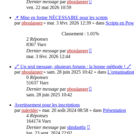
Dernier message
par
pboulanger
ven. 22 mai 2026 10:59
📌 Mise en forme NÉCESSAIRE pour les scripts
par
pboulanger
»
mar. 3 févr. 2026 12:39
» dans
Scripts en Pow
Classement : 1.01%
2
Réponses
8367
Vues
Dernier message
par
pboulanger
mar. 3 févr. 2026 12:44
🔗 Un seul message, plusieurs forums : la bonne méthode ! 🔗
par
pboulanger
»
sam. 28 juin 2025 10:42
» dans
L'organisatio
0
Réponses
51637
Vues
Dernier message
par
pboulanger
sam. 28 juin 2025 10:42
Avertissement pour les inscriptions
par
palerider
»
mar. 20 août 2024 08:58
» dans
Présentation
4
Réponses
164174
Vues
Dernier message
par
slimfast6z
lun. 23 sept. 2024 22:02