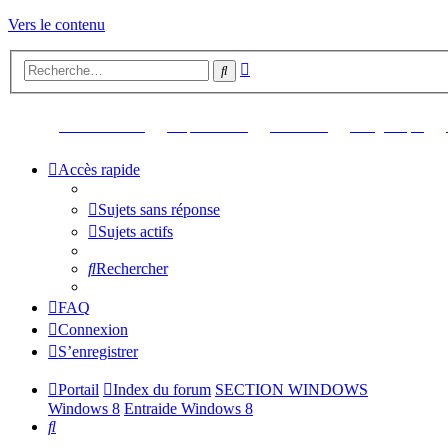
Vers le contenu
Recherche
Rechercher
avancée
(Ouvre un nouvel onglet)
(Ouvre un nouvel onglet)
(Ouvre un nouvel ongl
(Ouv
Retour au site
Up Your Pics
Librairie
Logithèque
Accès rapide
Sujets sans réponse
Sujets actifs
Rechercher
FAQ
Connexion
S’enregistrer
Portail
Index du forum
SECTION WINDOWS
Windows 8
Entraide Windows 8
Rechercher