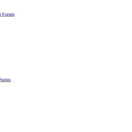
du Forum
ésolus