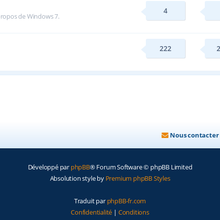
4
 propos de Windows 7.
222
Nous contacter
Développé par
phpBB
® Forum Software © phpBB Limited
Absolution style by
Premium phpBB Styles
Traduit par
phpBB-fr.com
Confidentialité
|
Conditions