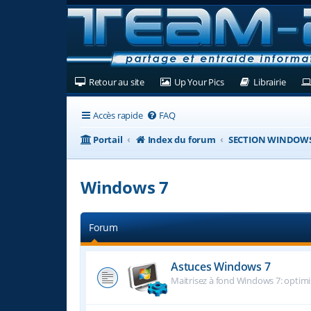
(Ouvre un nouvel onglet)
(Ouvre un nouvel ongl
(Ouvre
Retour au site
Up Your Pics
Librairie
Accès rapide
FAQ
Portail
Index du forum
SECTION WINDOW
Windows 7
Forum
Astuces Windows 7
Maitrisez à fond Windows 7: optimisa