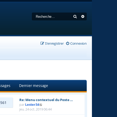
Rechercher
Recherche avancée
S’enregistrer
Connexion
sages
Dernier message
Re: Menu contextuel du Poste …
1561
V
par
Lester34
o
jeu. 24 oct. 2019 06:44
i