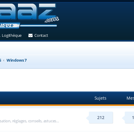
et)
 un nouvel onglet)
(Ouvre un nouvel onglet)
(Ouvre un nouvel onglet)
Logithèque
Contact
S
Windows 7
Sujets
Mes
212
tion, réglages, conseils, astuces...