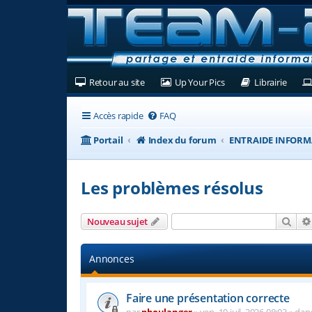
(Ouvre un nouvel onglet)
(Ouvre un nouvel ongl
(Ouvre
Retour au site
Up Your Pics
Librairie
Accès rapide
FAQ
Portail
Index du forum
ENTRAIDE INFORM
Les problèmes résolus
Rech
Nouveau sujet
Annonces
Faire une présentation correcte