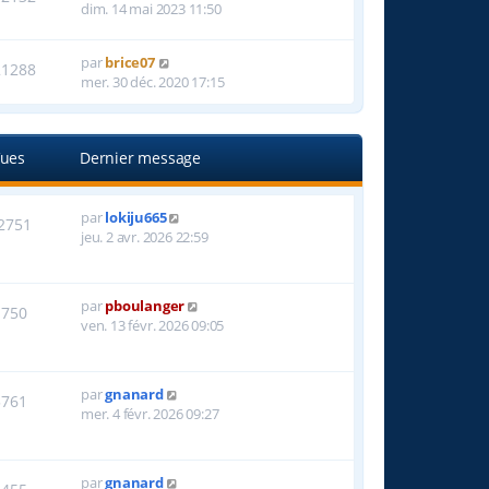
dim. 14 mai 2023 11:50
par
brice07
21288
mer. 30 déc. 2020 17:15
ues
Dernier message
par
lokiju665
2751
jeu. 2 avr. 2026 22:59
par
pboulanger
1750
ven. 13 févr. 2026 09:05
par
gnanard
5761
mer. 4 févr. 2026 09:27
par
gnanard