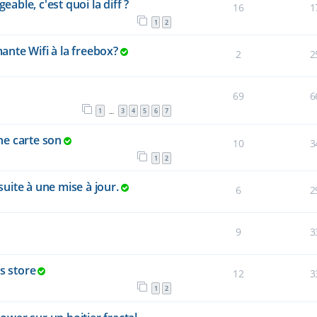
ble, c'est quoi la diff ?
16
1
1
2
nte Wifi à la freebox?
2
2
69
6
1
3
4
5
6
7
…
ne carte son
10
3
1
2
ite à une mise à jour.
6
2
9
3
s store
12
3
1
2