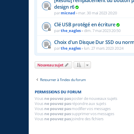
[Résolu] remplacement du bouton po
design r6
par
micnad
»
mar. 30 mai 2023 20:20
Clé USB protégé en écriture
par
the_eagles
»
dim. 7 mai 2023 20:50
Choix d'un Disque Dur SSD ou norm
par
the_eagles
»
lun. 27 mars 2023 20:24
Nouveau sujet
Retourner à l’index du forum
PERMISSIONS DU FORUM
Vous
ne pouvez pas
poster de nouveaux sujets
Vous
ne pouvez pas
répondre aux sujets
Vous
ne pouvez pas
modifier vos messages
Vous
ne pouvez pas
supprimer vos messages
Vous
ne pouvez pas
joindre des fichiers