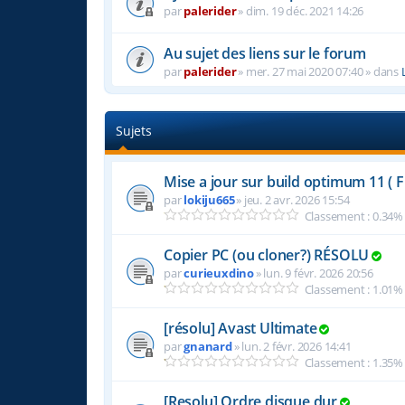
par
palerider
»
dim. 19 déc. 2021 14:26
Au sujet des liens sur le forum
par
palerider
»
mer. 27 mai 2020 07:40
» dans
Sujets
Mise a jour sur build optimum 11 ( 
par
lokiju665
»
jeu. 2 avr. 2026 15:54
Classement : 0.34%
Copier PC (ou cloner?) RÉSOLU
par
curieuxdino
»
lun. 9 févr. 2026 20:56
Classement : 1.01%
[résolu] Avast Ultimate
par
gnanard
»
lun. 2 févr. 2026 14:41
Classement : 1.35%
[Resolu] Ordre disque dur