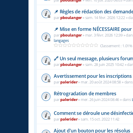
par
pboulanger
»
ven. 10 juil. 2026 08:03
» dan
📌 Règles de rédaction des demande
par
pboulanger
»
sam. 14 févr. 2026 12:22
» d
📌 Mise en forme NÉCESSAIRE pour l
par
pboulanger
»
mar. 3 févr. 2026 12:39
» da
langages
Classement : 1.01%
🔗 Un seul message, plusieurs forum
par
pboulanger
»
sam. 28 juin 2025 10:42
» da
Avertissement pour les inscriptions
par
palerider
»
mar. 20 août 2024 08:58
» dan
Rétrogradation de membres
par
palerider
»
mer. 26 juin 2024 08:46
» dans
Comment se déroule une désinfecti
par
palerider
»
sam. 15 oct. 2022 11:42
Ajout d'un bouton pour les résolus