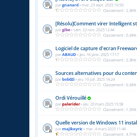
par
gnanard
»
mar. 23 sept. 2025 10:50
Classement : 2.36%
[Résolu]Comment virer Intelligent st
par
gibe
»
sam. 22 nov. 2025 12:44
Classement : 0.34%
Logiciel de capture d'ecran Freewa
par
ABAUD
»
jeu. 16 janv. 2025 17:17
Classement : 2.36%
Sources alternatives pour du conten
par
bob02i
»
jeu. 10 juil. 2025 14:24
Classement : 0.34%
Ordi Vérouillé
par
palerider
»
jeu. 20 mars 2025 15:58
Classement : 1.35%
Quelle version de Windows 11 instal
par
majikeyric
»
mar. 4 mars 2025 11:44
Classement : 4.71%