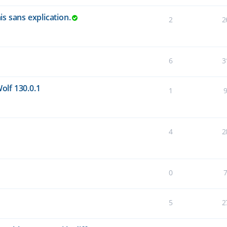
s sans explication.
2
2
6
3
Wolf 130.0.1
1
4
2
0
5
2