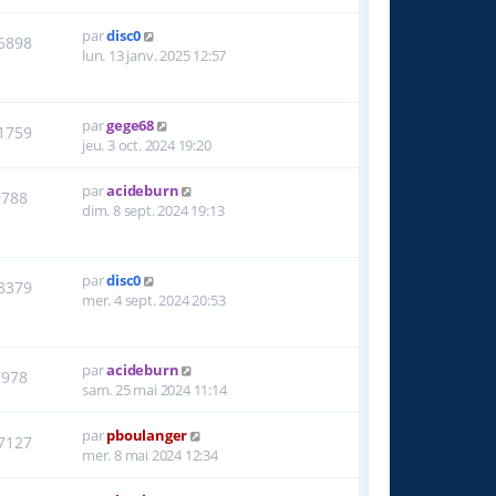
par
disc0
6898
lun. 13 janv. 2025 12:57
par
gege68
1759
jeu. 3 oct. 2024 19:20
par
acideburn
9788
dim. 8 sept. 2024 19:13
par
disc0
8379
mer. 4 sept. 2024 20:53
par
acideburn
7978
sam. 25 mai 2024 11:14
par
pboulanger
7127
mer. 8 mai 2024 12:34