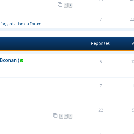
1
2
7
2
L'organisation du Forum
Réponses
V
FBconan )
5
1
7
22
1
2
3