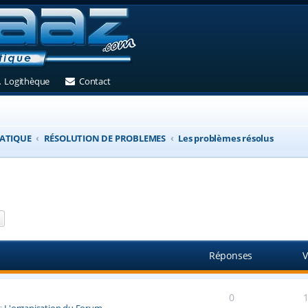
et)
 un nouvel onglet)
(Ouvre un nouvel onglet)
(Ouvre un nouvel onglet)
Logithèque
Contact
ATIQUE
RÉSOLUTION DE PROBLEMES
Les problèmes résolus
ercher
Recherche avancée
Réponses
V
0