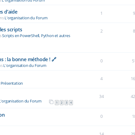
s
L'organisation du Forum
s d’aide
1
ans
L'organisation du Forum
es scripts
2
ns
Scripts en PowerShell, Python et autres
s : la bonne méthode ! 🔗
0
5
ns
L'organisation du Forum
4
1
s
Présentation
34
4
L'organisation du Forum
1
2
3
4
on
0
1
14
2