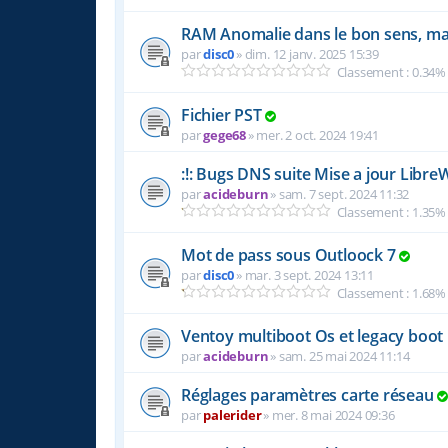
RAM Anomalie dans le bon sens, mai
par
disc0
»
dim. 12 janv. 2025 15:39
Classement : 0.34%
Fichier PST
par
gege68
»
mer. 2 oct. 2024 19:41
:!: Bugs DNS suite Mise a jour Libre
par
acideburn
»
sam. 7 sept. 2024 11:32
Classement : 1.35%
Mot de pass sous Outloock 7
par
disc0
»
mar. 3 sept. 2024 13:11
Classement : 1.68%
Ventoy multiboot Os et legacy boot
par
acideburn
»
sam. 25 mai 2024 11:14
Réglages paramètres carte réseau
par
palerider
»
mer. 8 mai 2024 09:36