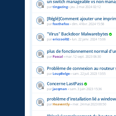
un switch manageable vs non managea
par
tingazing
»
jeu. 2 mai 2024 02:12
[Réglé]Comment ajouter une imprima
par
foxthefox
»
dim. 4 févr. 2024 15:58
"Virus" Backdoor Malwarebytes
par
ericcool02
»
lun. 22 janv. 2024 15:06
plus de fonctionnement normal d'u
par
Pascal
»
mar. 12 sept. 2023 06:30
Problème de connexion au routeur su
par
LoupBelge
»
sam. 22 juil. 2023 13:55
Concerne LastPass
par
jacqman
»
sam. 3 juin 2023 15:36
problème d'installation lié a window
par
Heavently
»
mer. 24 mai 2023 00:50