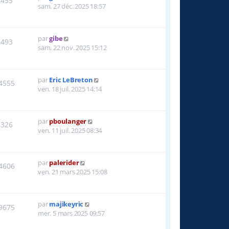
2455
sam. 27 déc. 2025 18:57
par
gibe
1493
sam. 22 nov. 2025 15:12
par
Eric LeBreton
4555
ven. 18 juil. 2025 14:14
par
pboulanger
4326
ven. 11 juil. 2025 08:34
par
palerider
4606
ven. 21 mars 2025 15:08
par
majikeyric
9675
mer. 5 mars 2025 09:57