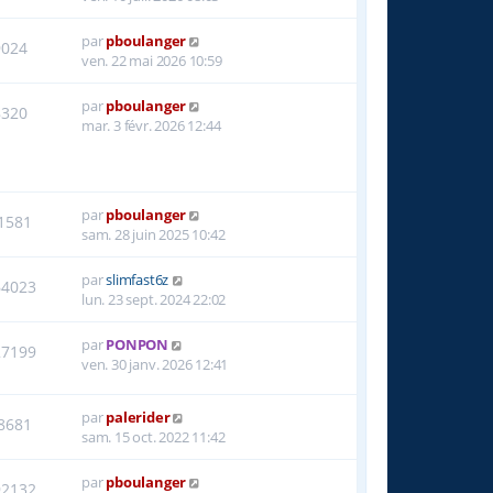
par
pboulanger
9024
ven. 22 mai 2026 10:59
par
pboulanger
8320
mar. 3 févr. 2026 12:44
par
pboulanger
1581
sam. 28 juin 2025 10:42
par
slimfast6z
64023
lun. 23 sept. 2024 22:02
par
PONPON
27199
ven. 30 janv. 2026 12:41
par
palerider
8681
sam. 15 oct. 2022 11:42
par
pboulanger
92132