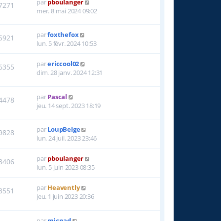
par
pboulanger
7271
mer. 8 mai 2024 09:02
par
foxthefox
5921
lun. 5 févr. 2024 10:53
par
ericcool02
6355
dim. 28 janv. 2024 12:31
par
Pascal
4478
jeu. 14 sept. 2023 18:19
par
LoupBelge
9828
lun. 24 juil. 2023 23:46
par
pboulanger
3406
lun. 5 juin 2023 08:35
par
Heavently
3551
jeu. 1 juin 2023 20:36
par
micnad