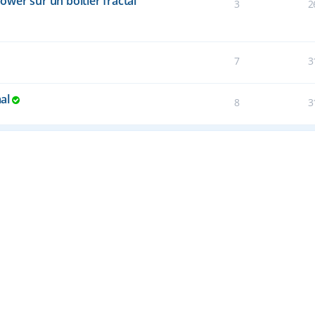
wer sur un boitier fractal
3
2
7
3
al
8
3