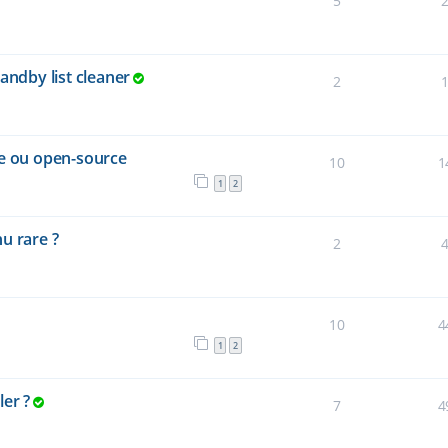
5
andby list cleaner
2
re ou open-source
10
1
1
2
u rare ?
2
10
4
1
2
ler ?
7
4