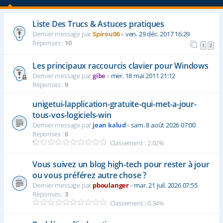
Liste Des Trucs & Astuces pratiques
Dernier message par
Spirou06
«
ven. 29 déc. 2017 16:29
Réponses :
10
1
2
Les principaux raccourcis clavier pour Windows
Dernier message par
gibe
«
mer. 18 mai 2011 21:12
Réponses :
9
unigetui-lapplication-gratuite-qui-met-a-jour-
tous-vos-logiciels-win
Dernier message par
jean kalud
«
sam. 8 août 2026 07:00
Réponses :
6
Classement : 2.02%
Vous suivez un blog high-tech pour rester à jour
ou vous préférez autre chose ?
Dernier message par
pboulanger
«
mar. 21 juil. 2026 07:55
Réponses :
3
Classement : 0.34%