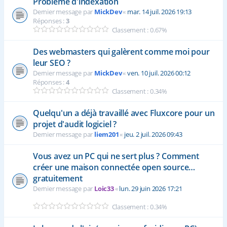
Problème d'indexation
Dernier message par
MickDev
«
mar. 14 juil. 2026 19:13
Réponses :
3
Classement : 0.67%
Des webmasters qui galèrent comme moi pour
leur SEO ?
Dernier message par
MickDev
«
ven. 10 juil. 2026 00:12
Réponses :
4
Classement : 0.34%
Quelqu'un a déjà travaillé avec Fluxcore pour un
projet d'audit logiciel ?
Dernier message par
liem201
«
jeu. 2 juil. 2026 09:43
Vous avez un PC qui ne sert plus ? Comment
créer une maison connectée open source…
gratuitement
Dernier message par
Loic33
«
lun. 29 juin 2026 17:21
Classement : 0.34%