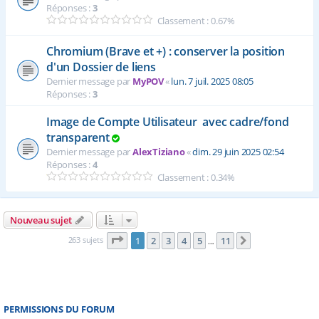
Réponses :
3
Classement : 0.67%
Chromium (Brave et +) : conserver la position
d'un Dossier de liens
Dernier message par
MyPOV
«
lun. 7 juil. 2025 08:05
Réponses :
3
Image de Compte Utilisateur avec cadre/fond
transparent
Dernier message par
AlexTiziano
«
dim. 29 juin 2025 02:54
Réponses :
4
Classement : 0.34%
Nouveau sujet
Page
1
sur
11
263 sujets
1
2
3
4
5
11
Suivante
…
PERMISSIONS DU FORUM