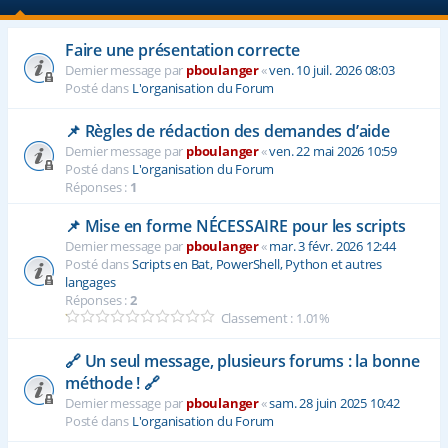
e
Faire une présentation correcte
r
Dernier message par
pboulanger
«
ven. 10 juil. 2026 08:03
Posté dans
L'organisation du Forum
📌 Règles de rédaction des demandes d’aide
Dernier message par
pboulanger
«
ven. 22 mai 2026 10:59
Posté dans
L'organisation du Forum
Réponses :
1
📌 Mise en forme NÉCESSAIRE pour les scripts
Dernier message par
pboulanger
«
mar. 3 févr. 2026 12:44
Posté dans
Scripts en Bat, PowerShell, Python et autres
langages
Réponses :
2
Classement : 1.01%
🔗 Un seul message, plusieurs forums : la bonne
méthode ! 🔗
Dernier message par
pboulanger
«
sam. 28 juin 2025 10:42
Posté dans
L'organisation du Forum