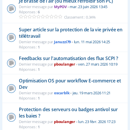
Je brasse de l'air (ou mieux refroidir son PC)
Dernier message par
MyPOV
«
mar. 23 juin 2026 13:45
Réponses :
6
Classement : 0.34%
Super article sur la protection de la vie privée en
télétravail
Dernier message par
Januzzi79
«
lun. 11 mai 2026 14:25
Réponses :
1
Feedbacks sur l'automatisation des flux SCPI ?
Dernier message par
pboulanger
«
ven. 27 mars 2026 10:19
Réponses :
1
Optimisation OS pour workflow E-commerce et
Dev
Dernier message par
oscarblk
«
jeu. 19 mars 2026 11:21
Réponses :
1
Protection des serveurs ou badges antivol sur
les baies ?
Dernier message par
pboulanger
«
lun. 23 févr. 2026 17:23
Réponses :
1