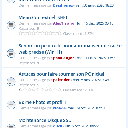
Dernier message par
Brezhoneg
«
ven. 30 janv. 2026 18:23
Menu Contextuel SHELL
Dernier message par
AlexTiziano
«
lun. 15 déc. 2025 00:18
Réponses :
9
Classement : 1.35%
Scripte ou petit outil pour automatiser une tache
web précise (Win 11)
Dernier message par
pboulanger
«
mar. 11 nov. 2025 09:53
Réponses :
1
Astuces pour faire tourner son PC nickel
Dernier message par
palerider
«
mer. 5 nov. 2025 07:46
Réponses :
5
Classement : 2.36%
Borne Photo et profil IT
Dernier message par
Noa78
«
mer. 29 oct. 2025 07:48
Maintenance Disque SSD
Dernier message par
disc0
«
lun. 6 oct. 2025 09:22