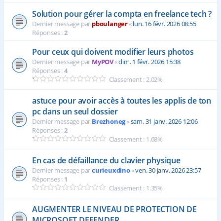
Solution pour gérer la compta en freelance tech ?
Dernier message par
pboulanger
«
lun. 16 févr. 2026 08:55
Réponses :
2
Pour ceux qui doivent modifier leurs photos
Dernier message par
MyPOV
«
dim. 1 févr. 2026 15:38
Réponses :
4
Classement : 2.02%
astuce pour avoir accès à toutes les applis de ton
pc dans un seul dossier
Dernier message par
Brezhoneg
«
sam. 31 janv. 2026 12:06
Réponses :
2
Classement : 1.68%
En cas de défaillance du clavier physique
Dernier message par
curieuxdino
«
ven. 30 janv. 2026 23:57
Réponses :
1
Classement : 1.35%
AUGMENTER LE NIVEAU DE PROTECTION DE
MICROSOFT DEFENDER