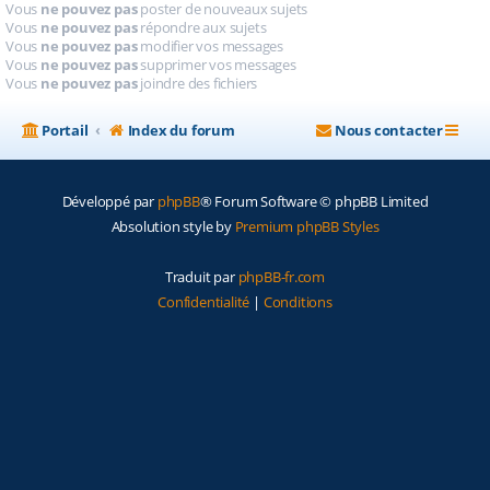
Vous
ne pouvez pas
poster de nouveaux sujets
Vous
ne pouvez pas
répondre aux sujets
Vous
ne pouvez pas
modifier vos messages
Vous
ne pouvez pas
supprimer vos messages
Vous
ne pouvez pas
joindre des fichiers
Portail
Index du forum
Nous contacter
Développé par
phpBB
® Forum Software © phpBB Limited
Absolution style by
Premium phpBB Styles
Traduit par
phpBB-fr.com
Confidentialité
|
Conditions