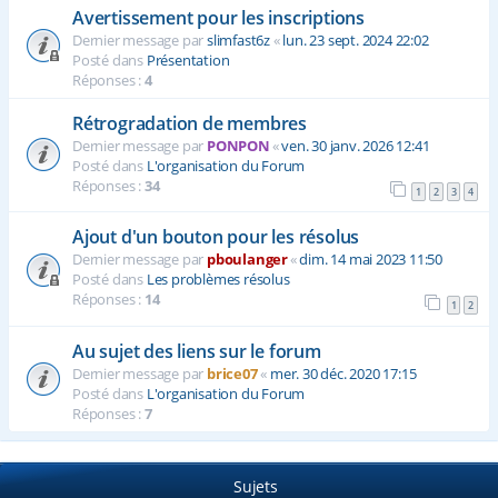
Avertissement pour les inscriptions
Dernier message par
slimfast6z
«
lun. 23 sept. 2024 22:02
Posté dans
Présentation
Réponses :
4
Rétrogradation de membres
Dernier message par
PONPON
«
ven. 30 janv. 2026 12:41
Posté dans
L'organisation du Forum
Réponses :
34
1
2
3
4
Ajout d'un bouton pour les résolus
Dernier message par
pboulanger
«
dim. 14 mai 2023 11:50
Posté dans
Les problèmes résolus
Réponses :
14
1
2
Au sujet des liens sur le forum
Dernier message par
brice07
«
mer. 30 déc. 2020 17:15
Posté dans
L'organisation du Forum
Réponses :
7
Sujets