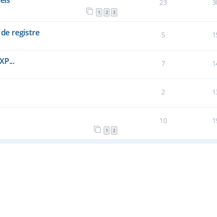
els
23
3
1
2
3
 de registre
5
1
XP...
7
1
2
1
10
1
1
2