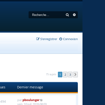
Rechercher
Recherche avancée
S’enregistrer
Connexion
75 sujets
1
2
3
Suivante
ues
Dernier message
par
pboulanger
1494
ven. 10 juil. 2026 08:03