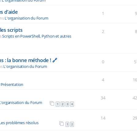
s
L'organisation du Forum
s d’aide
1
ans
L'organisation du Forum
es scripts
2
ns
Scripts en PowerShell, Python et autres
s : la bonne méthode ! 🔗
0
5
ns
L'organisation du Forum
4
1
s
Présentation
34
4
L'organisation du Forum
1
2
3
4
14
2
Les problèmes résolus
1
2