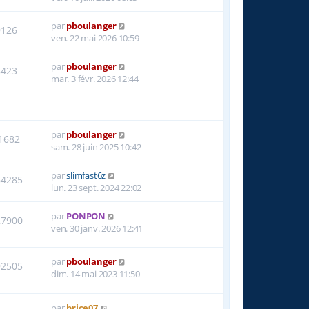
par
pboulanger
9126
ven. 22 mai 2026 10:59
par
pboulanger
8423
mar. 3 févr. 2026 12:44
par
pboulanger
1682
sam. 28 juin 2025 10:42
par
slimfast6z
64285
lun. 23 sept. 2024 22:02
par
PONPON
27900
ven. 30 janv. 2026 12:41
par
pboulanger
92505
dim. 14 mai 2023 11:50
par
brice07