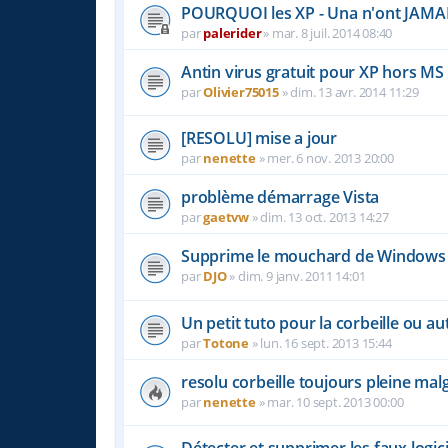
POURQUOI les XP - Una n'ont JAMAIS
par
palerider
»
mar. 8 juil. 2014 08:40
Antin virus gratuit pour XP hors MS 
par
Olivier75015
»
dim. 13 avr. 2014 11:29
[RESOLU] mise a jour
par
nenette
»
mer. 6 nov. 2013 20:00
problème démarrage Vista
par
gaetvw
»
dim. 13 oct. 2013 14:27
Supprime le mouchard de Windows Xp !!
par
DJO
»
dim. 9 janv. 2011 14:01
Un petit tuto pour la corbeille ou autr
par
Totone
»
lun. 16 sept. 2013 15:44
resolu corbeille toujours pleine mal
par
nenette
»
mar. 10 sept. 2013 00:00