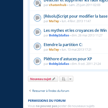
Détecter et supprimer les faux logici
par
chatonhub
»
sam. 25 juin 2011 02:03
[Résolu]Script pour modifier la base
par
Ma7ay
»
lun. 4 févr. 2013 11:47
Les mythes et les croyances de Win 
par
Bobby2dallas
»
dim. 26 mai 2013 11:27
Etendre la partition C:
par
Ma7ay
»
lun. 13 mai 2013 17:21
Pléthore d'astuces pour XP
par
Bobby2dallas
»
dim. 9 oct. 2011 21:24
Nouveau sujet
Retourner à l’index du forum
PERMISSIONS DU FORUM
Vous
ne pouvez pas
poster de nouveaux sujets