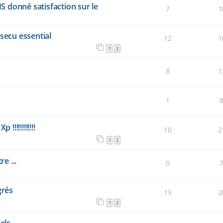
 donné satisfaction sur le
7
1
secu essential
12
1
1
2
8
1
1
!!!!!!!!!!
10
2
1
2
e ...
0
grés
19
2
1
2