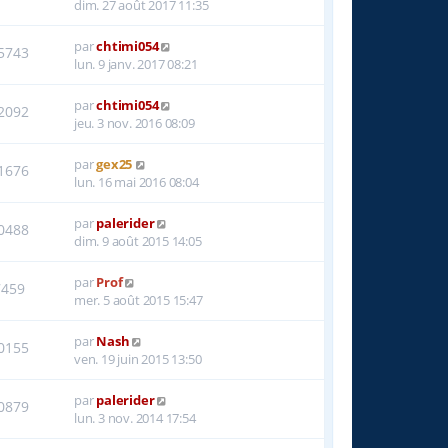
dim. 27 août 2017 11:35
par
chtimi054
5743
lun. 9 janv. 2017 08:21
par
chtimi054
2092
jeu. 3 nov. 2016 08:09
par
gex25
1676
lun. 16 mai 2016 08:04
par
palerider
0488
dim. 9 août 2015 14:05
par
Prof
7459
mer. 5 août 2015 15:47
par
Nash
0155
ven. 19 juin 2015 13:50
par
palerider
0879
lun. 3 nov. 2014 17:54