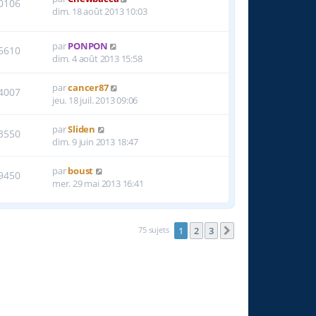
0106
dim. 18 août 2013 10:03
par
PONPON
5610
dim. 4 août 2013 15:58
par
cancer87
4007
jeu. 18 juil. 2013 09:06
par
Sliden
3550
dim. 9 juin 2013 18:47
par
boust
9450
mer. 29 mai 2013 16:41
75 sujets
1
2
3
Suivante