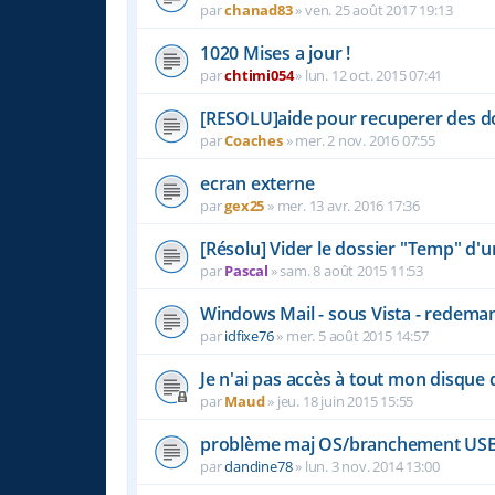
par
chanad83
»
ven. 25 août 2017 19:13
1020 Mises a jour !
par
chtimi054
»
lun. 12 oct. 2015 07:41
[RESOLU]aide pour recuperer des 
par
Coaches
»
mer. 2 nov. 2016 07:55
ecran externe
par
gex25
»
mer. 13 avr. 2016 17:36
[Résolu] Vider le dossier "Temp" d'
par
Pascal
»
sam. 8 août 2015 11:53
Windows Mail - sous Vista - redeman
par
idfixe76
»
mer. 5 août 2015 14:57
Je n'ai pas accès à tout mon disque d
par
Maud
»
jeu. 18 juin 2015 15:55
problème maj OS/branchement USB
par
dandine78
»
lun. 3 nov. 2014 13:00