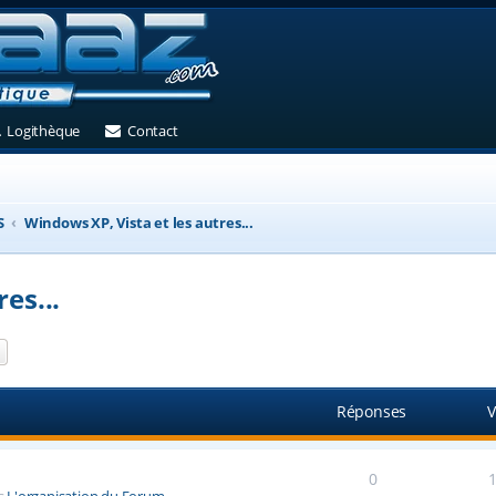
et)
 un nouvel onglet)
(Ouvre un nouvel onglet)
(Ouvre un nouvel onglet)
Logithèque
Contact
S
Windows XP, Vista et les autres...
es...
ercher
Recherche avancée
Réponses
V
0