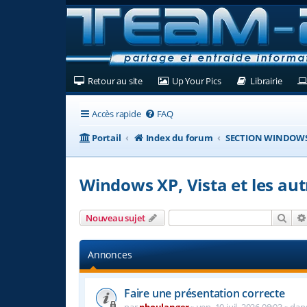
(Ouvre un nouvel onglet)
(Ouvre un nouvel ongl
(Ouvre
Retour au site
Up Your Pics
Librairie
Accès rapide
FAQ
Portail
Index du forum
SECTION WINDOW
Windows XP, Vista et les autr
Rech
Nouveau sujet
Annonces
Faire une présentation correcte