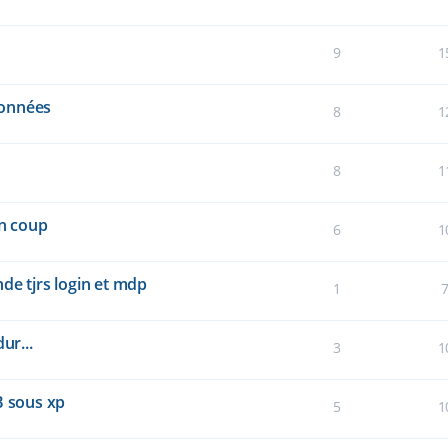
9
1
données
8
1
8
1
un coup
6
1
de tjrs login et mdp
1
ur...
3
1
 sous xp
5
1