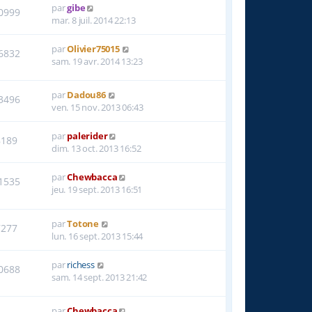
par
gibe
0999
mar. 8 juil. 2014 22:13
par
Olivier75015
6832
sam. 19 avr. 2014 13:23
par
Dadou86
3496
ven. 15 nov. 2013 06:43
par
palerider
8189
dim. 13 oct. 2013 16:52
par
Chewbacca
1535
jeu. 19 sept. 2013 16:51
par
Totone
7277
lun. 16 sept. 2013 15:44
par
richess
0688
sam. 14 sept. 2013 21:42
par
Chewbacca