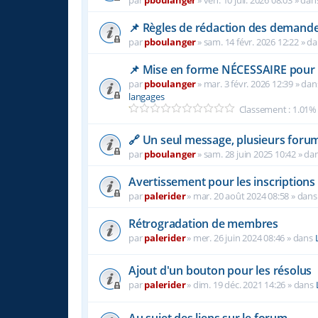
par
pboulanger
»
ven. 10 juil. 2026 08:03
» dan
📌 Règles de rédaction des demande
par
pboulanger
»
sam. 14 févr. 2026 12:22
» d
📌 Mise en forme NÉCESSAIRE pour l
par
pboulanger
»
mar. 3 févr. 2026 12:39
» da
langages
Classement : 1.01%
🔗 Un seul message, plusieurs forum
par
pboulanger
»
sam. 28 juin 2025 10:42
» da
Avertissement pour les inscriptions
par
palerider
»
mar. 20 août 2024 08:58
» dan
Rétrogradation de membres
par
palerider
»
mer. 26 juin 2024 08:46
» dans
Ajout d'un bouton pour les résolus
par
palerider
»
dim. 19 déc. 2021 14:26
» dans
Au sujet des liens sur le forum