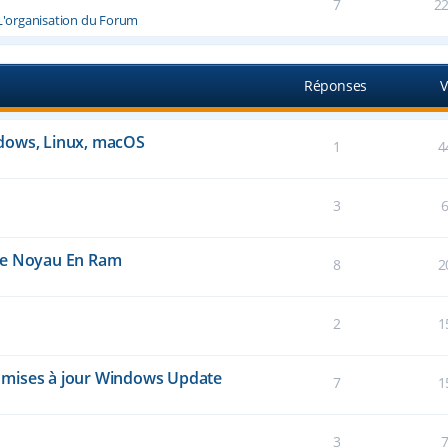
7
2
L'organisation du Forum
Réponses
V
dows, Linux, macOS
1
4
3
 Le Noyau En Ram
8
2
2
1
 mises à jour Windows Update
7
1
3