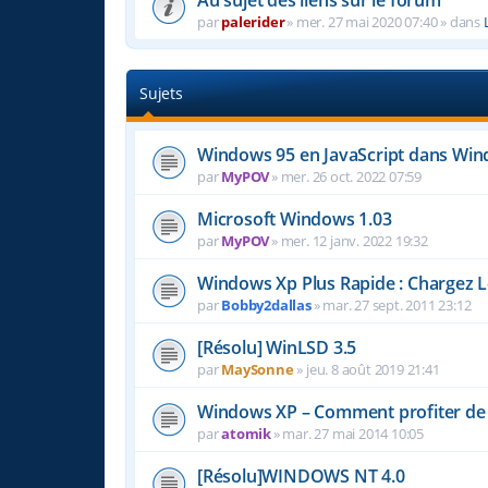
par
palerider
»
mer. 27 mai 2020 07:40
» dans
Sujets
Windows 95 en JavaScript dans Win
par
MyPOV
»
mer. 26 oct. 2022 07:59
Microsoft Windows 1.03
par
MyPOV
»
mer. 12 janv. 2022 19:32
Windows Xp Plus Rapide : Chargez
par
Bobby2dallas
»
mar. 27 sept. 2011 23:12
[Résolu] WinLSD 3.5
par
MaySonne
»
jeu. 8 août 2019 21:41
Windows XP – Comment profiter de
par
atomik
»
mar. 27 mai 2014 10:05
[Résolu]WINDOWS NT 4.0