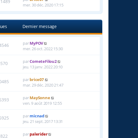
21489
mer. 30 déc. 2020 17:15
ues
Dernier message
par
MyPOV
4546
mer. 26 oct. 2022 15:30
par
CometeFilou2
6570
jeu. 13 janv. 2022 20:10
par
brice07
0485
mar. 29 déc. 2020 21:47
par
MaySonne
5393
ven. 9 août 2019 12:55
par
micnad
5925
jeu. 21 sept. 2017 13:31
par
palerider
7822