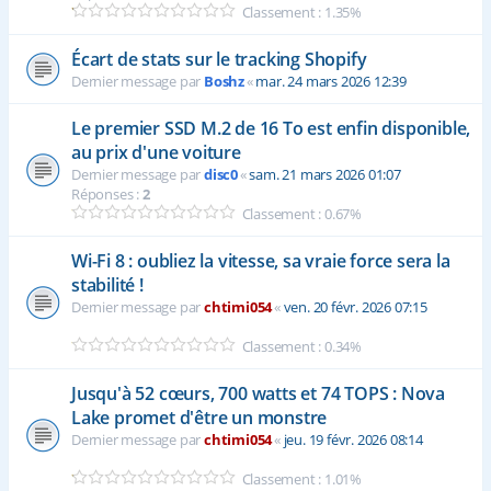
Classement : 1.35%
Écart de stats sur le tracking Shopify
Dernier message par
Boshz
«
mar. 24 mars 2026 12:39
Le premier SSD M.2 de 16 To est enfin disponible,
au prix d'une voiture
Dernier message par
disc0
«
sam. 21 mars 2026 01:07
Réponses :
2
Classement : 0.67%
Wi-Fi 8 : oubliez la vitesse, sa vraie force sera la
stabilité !
Dernier message par
chtimi054
«
ven. 20 févr. 2026 07:15
Classement : 0.34%
Jusqu'à 52 cœurs, 700 watts et 74 TOPS : Nova
Lake promet d'être un monstre
Dernier message par
chtimi054
«
jeu. 19 févr. 2026 08:14
Classement : 1.01%