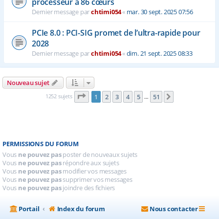
processeur à 86 cœurs
Dernier message par
chtimi054
«
mar. 30 sept. 2025 07:56
PCIe 8.0 : PCI-SIG promet de l’ultra-rapide pour
2028
Dernier message par
chtimi054
«
dim. 21 sept. 2025 08:33
Nouveau sujet
Page
1
sur
51
1252 sujets
1
2
3
4
5
51
Suivante
…
PERMISSIONS DU FORUM
Vous
ne pouvez pas
poster de nouveaux sujets
Vous
ne pouvez pas
répondre aux sujets
Vous
ne pouvez pas
modifier vos messages
Vous
ne pouvez pas
supprimer vos messages
Vous
ne pouvez pas
joindre des fichiers
Portail
Index du forum
Nous contacter