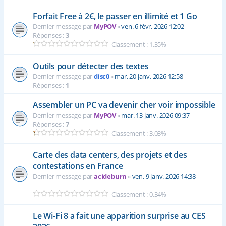
Forfait Free à 2€, le passer en illimité et 1 Go
Dernier message par
MyPOV
«
ven. 6 févr. 2026 12:02
Réponses :
3
Classement : 1.35%
Outils pour détecter des textes
Dernier message par
disc0
«
mar. 20 janv. 2026 12:58
Réponses :
1
Assembler un PC va devenir cher voir impossible
Dernier message par
MyPOV
«
mar. 13 janv. 2026 09:37
Réponses :
7
Classement : 3.03%
Carte des data centers, des projets et des
contestations en France
Dernier message par
acideburn
«
ven. 9 janv. 2026 14:38
Classement : 0.34%
Le Wi-Fi 8 a fait une apparition surprise au CES