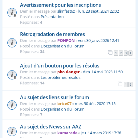
Avertissement pour les inscriptions
Dernier message par
slimfast6z
«
lun. 23 sept. 2024 22:02
Posté dans
Présentation
Réponses :
4
Rétrogradation de membres
Dernier message par
PONPON
«
ven. 30 janv. 2026 12:41
Posté dans
L'organisation du Forum
Réponses :
34
1
2
3
4
Ajout d'un bouton pour les résolus
Dernier message par
pboulanger
«
dim. 14 mai 2023 11:50
Posté dans
Les problèmes résolus
Réponses :
14
1
2
Au sujet des liens sur le forum
Dernier message par
brice07
«
mer. 30 déc. 2020 17:15
Posté dans
L'organisation du Forum
Réponses :
7
Au sujet des News sur AAZ
Dernier message par
kamarade
«
jeu. 14 mars 2019 17:36