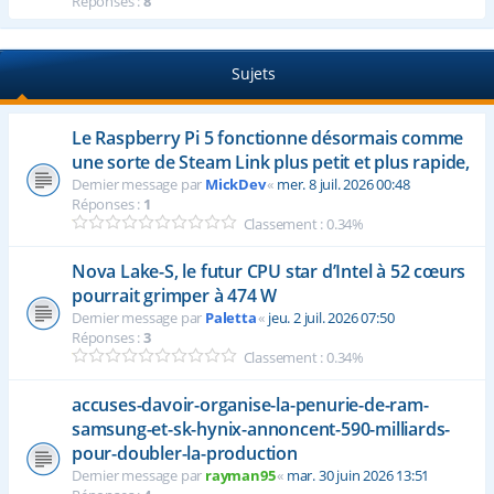
Réponses :
8
Sujets
Le Raspberry Pi 5 fonctionne désormais comme
une sorte de Steam Link plus petit et plus rapide,
Dernier message par
MickDev
«
mer. 8 juil. 2026 00:48
Réponses :
1
Classement : 0.34%
Nova Lake-S, le futur CPU star d’Intel à 52 cœurs
pourrait grimper à 474 W
Dernier message par
Paletta
«
jeu. 2 juil. 2026 07:50
Réponses :
3
Classement : 0.34%
accuses-davoir-organise-la-penurie-de-ram-
samsung-et-sk-hynix-annoncent-590-milliards-
pour-doubler-la-production
Dernier message par
rayman95
«
mar. 30 juin 2026 13:51