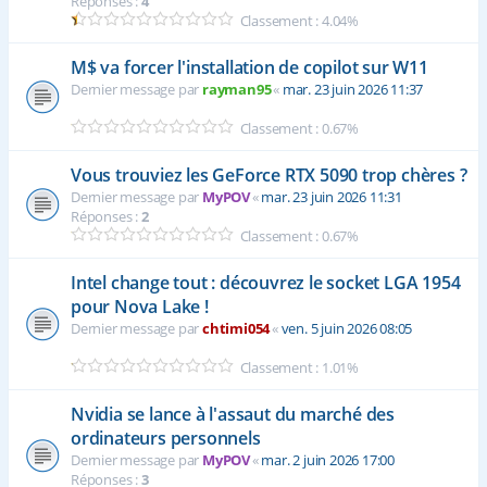
Réponses :
4
Classement : 4.04%
M$ va forcer l'installation de copilot sur W11
Dernier message par
rayman95
«
mar. 23 juin 2026 11:37
Classement : 0.67%
Vous trouviez les GeForce RTX 5090 trop chères ?
Dernier message par
MyPOV
«
mar. 23 juin 2026 11:31
Réponses :
2
Classement : 0.67%
Intel change tout : découvrez le socket LGA 1954
pour Nova Lake !
Dernier message par
chtimi054
«
ven. 5 juin 2026 08:05
Classement : 1.01%
Nvidia se lance à l'assaut du marché des
ordinateurs personnels
Dernier message par
MyPOV
«
mar. 2 juin 2026 17:00
Réponses :
3