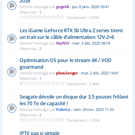
2026
Dernier message par
gege68
«
jeu. 8 janv. 2026 10:41
Réponses :
1
Classement : 0.67%
Les iGame GeForce RTX 50 Ultra Z series tirent
un trait sur le câble d’alimentation 12V-2×6
Dernier message par
MyPOV
«
mer. 3 déc. 2025 08:19
Réponses :
2
Optimisation OS pour le stream 4K / VOD
gourmand
Dernier message par
pboulanger
«
mar. 2 déc. 2025 14:41
Réponses :
1
Classement : 2.36%
Seagate dévoile un disque dur 3,5 pouces frôlant
les 70 To de capacité !
Dernier message par
Paletta
«
sam. 29 nov. 2025 11:33
Réponses :
2
Classement : 1.35%
IPTV pas si simple