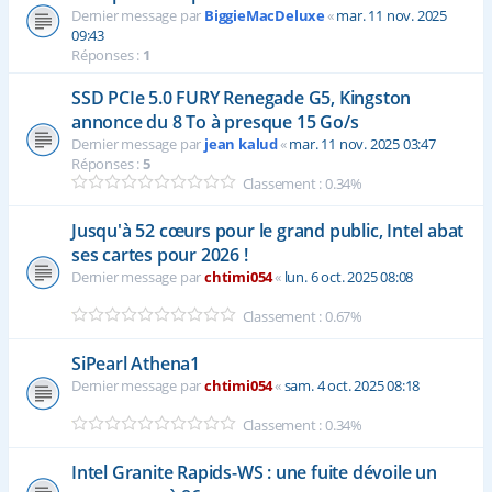
Dernier message par
BiggieMacDeluxe
«
mar. 11 nov. 2025
09:43
Réponses :
1
SSD PCIe 5.0 FURY Renegade G5, Kingston
annonce du 8 To à presque 15 Go/s
Dernier message par
jean kalud
«
mar. 11 nov. 2025 03:47
Réponses :
5
Classement : 0.34%
Jusqu'à 52 cœurs pour le grand public, Intel abat
ses cartes pour 2026 !
Dernier message par
chtimi054
«
lun. 6 oct. 2025 08:08
Classement : 0.67%
SiPearl Athena1
Dernier message par
chtimi054
«
sam. 4 oct. 2025 08:18
Classement : 0.34%
Intel Granite Rapids-WS : une fuite dévoile un