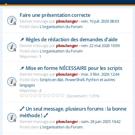
e
Faire une présentation correcte
r
Dernier message par
pboulanger
«
ven. 10 juil. 2026 08:03
Posté dans
L'organisation du Forum
📌 Règles de rédaction des demandes d’aide
Dernier message par
pboulanger
«
ven. 22 mai 2026 10:59
Posté dans
L'organisation du Forum
Réponses :
1
📌 Mise en forme NÉCESSAIRE pour les scripts
Dernier message par
pboulanger
«
mar. 3 févr. 2026 12:44
Posté dans
Scripts en Bat, PowerShell, Python et autres
langages
Réponses :
2
Classement : 1.01%
🔗 Un seul message, plusieurs forums : la bonne
méthode ! 🔗
Dernier message par
pboulanger
«
sam. 28 juin 2025 10:42
Posté dans
L'organisation du Forum