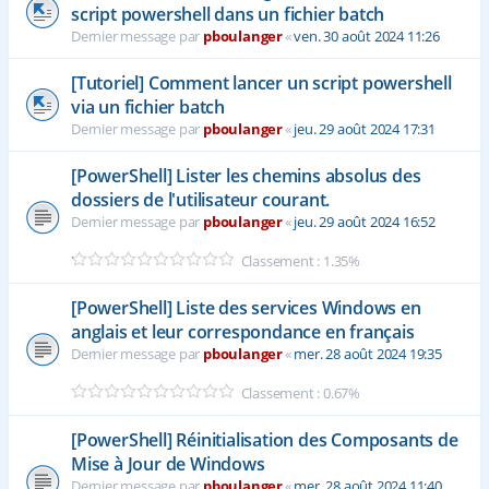
script powershell dans un fichier batch
Dernier message par
pboulanger
«
ven. 30 août 2024 11:26
[Tutoriel] Comment lancer un script powershell
via un fichier batch
Dernier message par
pboulanger
«
jeu. 29 août 2024 17:31
[PowerShell] Lister les chemins absolus des
dossiers de l'utilisateur courant.
Dernier message par
pboulanger
«
jeu. 29 août 2024 16:52
Classement : 1.35%
[PowerShell] Liste des services Windows en
anglais et leur correspondance en français
Dernier message par
pboulanger
«
mer. 28 août 2024 19:35
Classement : 0.67%
[PowerShell] Réinitialisation des Composants de
Mise à Jour de Windows
Dernier message par
pboulanger
«
mer. 28 août 2024 11:40