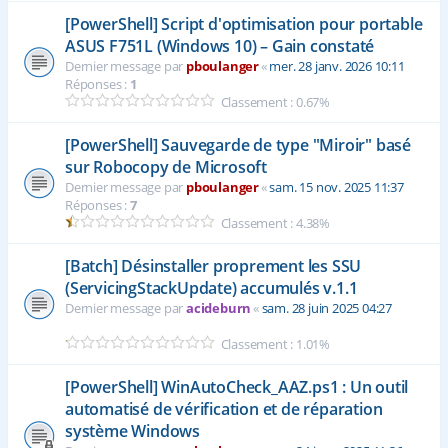
[PowerShell] Script d'optimisation pour portable
ASUS F751L (Windows 10) – Gain constaté
Dernier message par
pboulanger
«
mer. 28 janv. 2026 10:11
Réponses :
1
Classement : 0.67%
[PowerShell] Sauvegarde de type "Miroir" basé
sur Robocopy de Microsoft
Dernier message par
pboulanger
«
sam. 15 nov. 2025 11:37
Réponses :
7
Classement : 4.38%
[Batch] Désinstaller proprement les SSU
(ServicingStackUpdate) accumulés v.1.1
Dernier message par
acideburn
«
sam. 28 juin 2025 04:27
Classement : 1.01%
[PowerShell] WinAutoCheck_AAZ.ps1 : Un outil
automatisé de vérification et de réparation
système Windows