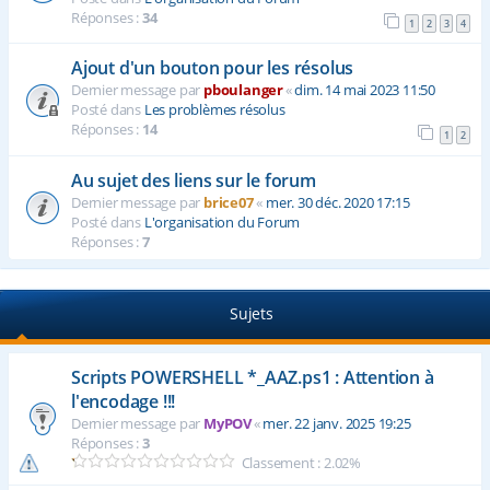
Réponses :
34
1
2
3
4
Ajout d'un bouton pour les résolus
Dernier message par
pboulanger
«
dim. 14 mai 2023 11:50
Posté dans
Les problèmes résolus
Réponses :
14
1
2
Au sujet des liens sur le forum
Dernier message par
brice07
«
mer. 30 déc. 2020 17:15
Posté dans
L'organisation du Forum
Réponses :
7
Sujets
Scripts POWERSHELL *_AAZ.ps1 : Attention à
l'encodage !!!
Dernier message par
MyPOV
«
mer. 22 janv. 2025 19:25
Réponses :
3
Classement : 2.02%