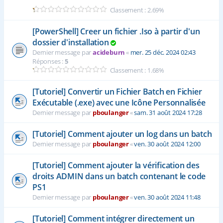
Classement : 2.69%
[PowerShell] Creer un fichier .Iso à partir d'un
dossier d'installation
Dernier message par
acideburn
«
mer. 25 déc. 2024 02:43
Réponses :
5
Classement : 1.68%
[Tutoriel] Convertir un Fichier Batch en Fichier
Exécutable (.exe) avec une Icône Personnalisée
Dernier message par
pboulanger
«
sam. 31 août 2024 17:28
[Tutoriel] Comment ajouter un log dans un batch
Dernier message par
pboulanger
«
ven. 30 août 2024 12:00
[Tutoriel] Comment ajouter la vérification des
droits ADMIN dans un batch contenant le code
PS1
Dernier message par
pboulanger
«
ven. 30 août 2024 11:48
[Tutoriel] Comment intégrer directement un