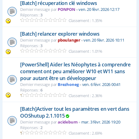
[Batch] récuperation clé windows
Dernier message par
PONPON
«
ven. 20 févr. 2026 12:17
Réponses :
3
Classement : 1.35%
[Batch] relancer explorer windows
Dernier message par
pboulanger
«
ven. 20 févr. 2026 10:11
Réponses :
3
Classement : 1.01%
[PowerShell] Aider les Néophytes à comprendre
comment ont peu améliorer W10 et W11 sans
pour autant être un développeur
Dernier message par
Brezhoneg
«
ven. 6 févr. 2026 00:41
Réponses :
6
Classement : 2.36%
[Batch]Activer tout les paramètres en vert dans
OOShutup 2.1.1015
Dernier message par
acideburn
«
mar. 3 févr. 2026 19:20
Réponses :
2
Classement : 2.69%