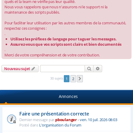
quels et la team ne vérifie pas leur qualité.
Nous vous rappelons que nous n'assurons ni le support ni la
e
maintenance des scripts publiés.
r
Pour faciliter leur utilisation par les autres membres de la communauté,
respectez ces consignes :
.
Utilisez les préfixes de langage pour taguer les messages.
Assurez-vous que vos scripts sont clairs et bien documentés
.
Merci de votre compréhension et de votre contribution.
Rechercher
Recherche avancé
Nouveau sujet
30 sujets
1
2
Suivante
Annonces
Faire une présentation correcte
Dernier message par
pboulanger
«
ven. 10 juil. 2026 08:03
Posté dans
L'organisation du Forum