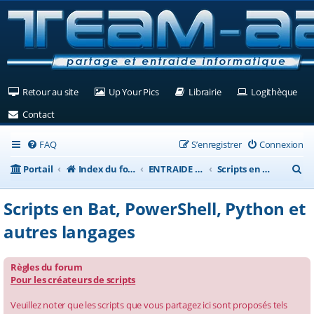
(Ouvre un nouvel onglet)
(Ouvre un nouvel onglet)
(Ouvre un nouvel ongle
(Ouv
Retour au site
Up Your Pics
Librairie
Logithèque
(Ouvre un nouvel onglet)
Contact
FAQ
S’enregistrer
Connexion
R
Portail
Index du forum
ENTRAIDE INFORMATIQUE
Scripts en Bat, PowerShell, Python et autres langages
e
Scripts en Bat, PowerShell, Python et
c
autres langages
h
e
Règles du forum
r
Pour les créateurs de scripts
c
Veuillez noter que les scripts que vous partagez ici sont proposés tels
h