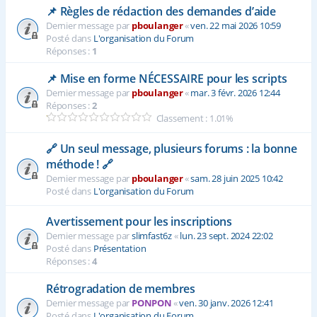
📌 Règles de rédaction des demandes d’aide
Dernier message par
pboulanger
«
ven. 22 mai 2026 10:59
Posté dans
L'organisation du Forum
Réponses :
1
📌 Mise en forme NÉCESSAIRE pour les scripts
Dernier message par
pboulanger
«
mar. 3 févr. 2026 12:44
Réponses :
2
Classement : 1.01%
🔗 Un seul message, plusieurs forums : la bonne
méthode ! 🔗
Dernier message par
pboulanger
«
sam. 28 juin 2025 10:42
Posté dans
L'organisation du Forum
Avertissement pour les inscriptions
Dernier message par
slimfast6z
«
lun. 23 sept. 2024 22:02
Posté dans
Présentation
Réponses :
4
Rétrogradation de membres
Dernier message par
PONPON
«
ven. 30 janv. 2026 12:41
Posté dans
L'organisation du Forum