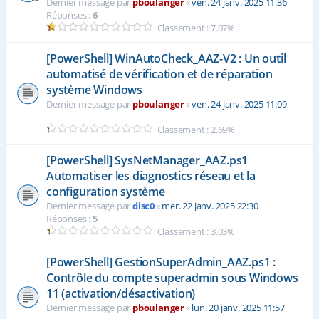
Dernier message par
pboulanger
«
ven. 24 janv. 2025 11:36
Réponses :
6
Classement : 7.07%
[PowerShell] WinAutoCheck_AAZ-V2 : Un outil
automatisé de vérification et de réparation
système Windows
Dernier message par
pboulanger
«
ven. 24 janv. 2025 11:09
Classement : 2.69%
[PowerShell] SysNetManager_AAZ.ps1
Automatiser les diagnostics réseau et la
configuration système
Dernier message par
disc0
«
mer. 22 janv. 2025 22:30
Réponses :
5
Classement : 3.03%
[PowerShell] GestionSuperAdmin_AAZ.ps1 :
Contrôle du compte superadmin sous Windows
11 (activation/désactivation)
Dernier message par
pboulanger
«
lun. 20 janv. 2025 11:57