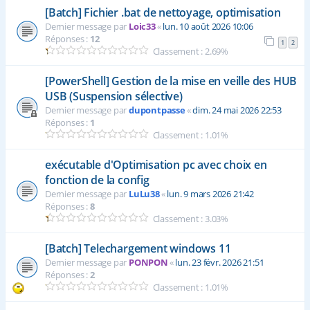
[Batch] Fichier .bat de nettoyage, optimisation
Dernier message par
Loic33
«
lun. 10 août 2026 10:06
Réponses :
12
1
2
Classement : 2.69%
[PowerShell] Gestion de la mise en veille des HUB
USB (Suspension sélective)
Dernier message par
dupontpasse
«
dim. 24 mai 2026 22:53
Réponses :
1
Classement : 1.01%
exécutable d'Optimisation pc avec choix en
fonction de la config
Dernier message par
LuLu38
«
lun. 9 mars 2026 21:42
Réponses :
8
Classement : 3.03%
[Batch] Telechargement windows 11
Dernier message par
PONPON
«
lun. 23 févr. 2026 21:51
Réponses :
2
Classement : 1.01%