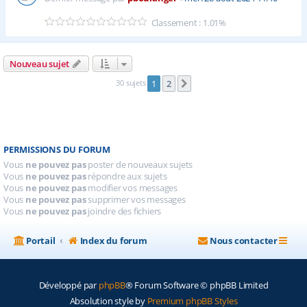
Classement : 1.01%
Nouveau sujet
30 sujets
1
2
Suivante
PERMISSIONS DU FORUM
Vous
ne pouvez pas
poster de nouveaux sujets
Vous
ne pouvez pas
répondre aux sujets
Vous
ne pouvez pas
modifier vos messages
Vous
ne pouvez pas
supprimer vos messages
Vous
ne pouvez pas
joindre des fichiers
Portail
Index du forum
Nous contacter
Développé par
phpBB
® Forum Software © phpBB Limited
Absolution style by
Premium phpBB Styles