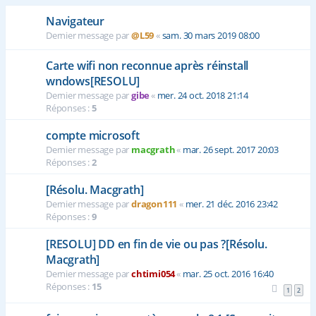
Navigateur
Dernier message par
@L59
«
sam. 30 mars 2019 08:00
Carte wifi non reconnue après réinstall
wndows[RESOLU]
Dernier message par
gibe
«
mer. 24 oct. 2018 21:14
Réponses :
5
compte microsoft
Dernier message par
macgrath
«
mar. 26 sept. 2017 20:03
Réponses :
2
[Résolu. Macgrath]
Dernier message par
dragon111
«
mer. 21 déc. 2016 23:42
Réponses :
9
[RESOLU] DD en fin de vie ou pas ?[Résolu.
Macgrath]
Dernier message par
chtimi054
«
mar. 25 oct. 2016 16:40
Réponses :
15
1
2