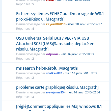
Réponses :
5
Fichiers systèmes ECHEC au démarrage de W8.1
pro x64[Résolu. Macgrath]
Dernier message par
rayen882010
«
mer. 28 janv. 2015 14:37
Réponses :
4
USB Universal Serial Bus / VIA / VIA USB
Attached SCSI (UAS)[Sans suite, déplacé en
résolu. Macgrath]
Dernier message par
odjinan
«
ven. 16 janv. 2015 18:33
Réponses :
2
ms search help[Résolu. Macgrath]
Dernier message par
stalker883
«
mer. 14 janv. 2015 20:33
Réponses :
2
probleme carte graphique[Résolu. Macgrath]
Dernier message par
newjams25
«
mer. 14 janv. 2015 02:54
Réponses :
3
[réglé]Comment appliquer les MàJ windows 8.1