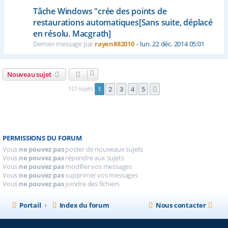
Tâche Windows "crée des points de
restaurations automatiques[Sans suite, déplacé
en résolu. Macgrath]
Dernier message par
rayen882010
«
lun. 22 déc. 2014 05:01
Nouveau sujet
121 sujets
1
2
3
4
5
Suivante
PERMISSIONS DU FORUM
Vous
ne pouvez pas
poster de nouveaux sujets
Vous
ne pouvez pas
répondre aux sujets
Vous
ne pouvez pas
modifier vos messages
Vous
ne pouvez pas
supprimer vos messages
Vous
ne pouvez pas
joindre des fichiers
Portail
Index du forum
Nous contacter