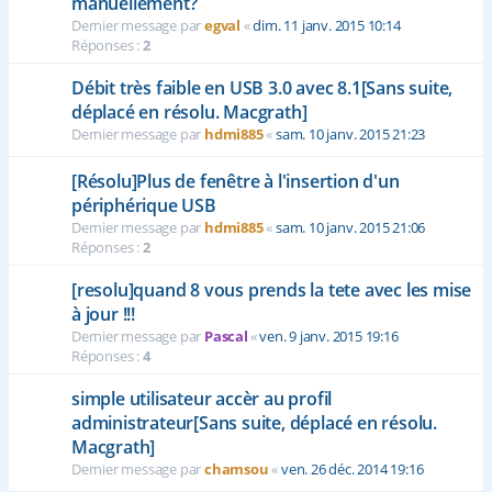
manuellement?
Dernier message par
egval
«
dim. 11 janv. 2015 10:14
Réponses :
2
Débit très faible en USB 3.0 avec 8.1[Sans suite,
déplacé en résolu. Macgrath]
Dernier message par
hdmi885
«
sam. 10 janv. 2015 21:23
[Résolu]Plus de fenêtre à l'insertion d'un
périphérique USB
Dernier message par
hdmi885
«
sam. 10 janv. 2015 21:06
Réponses :
2
[resolu]quand 8 vous prends la tete avec les mise
à jour !!!
Dernier message par
Pascal
«
ven. 9 janv. 2015 19:16
Réponses :
4
simple utilisateur accèr au profil
administrateur[Sans suite, déplacé en résolu.
Macgrath]
Dernier message par
chamsou
«
ven. 26 déc. 2014 19:16