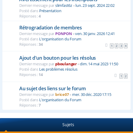
Dernier message par
slimfast6z
«
lun. 23 sept. 2024 22:02
Posté dans
Présentation
Réponses :
4
Rétrogradation de membres
Dernier message par
PONPON
«
ven. 30 janv. 2026 12:41
Posté dans
L'organisation du Forum
Réponses :
34
1
2
3
4
Ajout d'un bouton pour les résolus
Dernier message par
pboulanger
«
dim. 14 mai 2023 11:50
Posté dans
Les problèmes résolus
Réponses :
14
1
2
Au sujet des liens sur le forum
Dernier message par
brice07
«
mer. 30 déc. 2020 17:15
Posté dans
L'organisation du Forum
Réponses :
7
Sujets