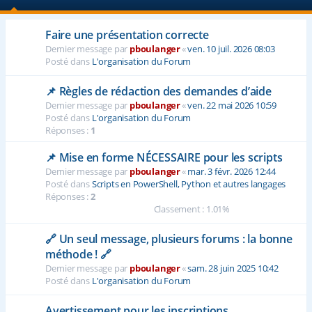
e
Faire une présentation correcte
r
Dernier message par
pboulanger
«
ven. 10 juil. 2026 08:03
Posté dans
L'organisation du Forum
📌 Règles de rédaction des demandes d’aide
Dernier message par
pboulanger
«
ven. 22 mai 2026 10:59
Posté dans
L'organisation du Forum
Réponses :
1
📌 Mise en forme NÉCESSAIRE pour les scripts
Dernier message par
pboulanger
«
mar. 3 févr. 2026 12:44
Posté dans
Scripts en PowerShell, Python et autres langages
Réponses :
2
Classement : 1.01%
🔗 Un seul message, plusieurs forums : la bonne
méthode ! 🔗
Dernier message par
pboulanger
«
sam. 28 juin 2025 10:42
Posté dans
L'organisation du Forum
Avertissement pour les inscriptions