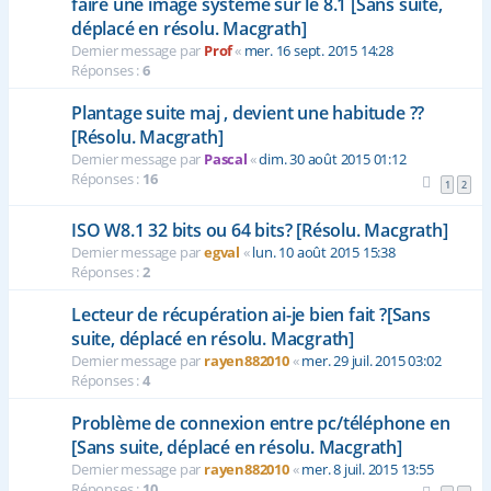
faire une image système sur le 8.1 [Sans suite,
déplacé en résolu. Macgrath]
Dernier message par
Prof
«
mer. 16 sept. 2015 14:28
Réponses :
6
Plantage suite maj , devient une habitude ??
[Résolu. Macgrath]
Dernier message par
Pascal
«
dim. 30 août 2015 01:12
Réponses :
16
1
2
ISO W8.1 32 bits ou 64 bits? [Résolu. Macgrath]
Dernier message par
egval
«
lun. 10 août 2015 15:38
Réponses :
2
Lecteur de récupération ai-je bien fait ?[Sans
suite, déplacé en résolu. Macgrath]
Dernier message par
rayen882010
«
mer. 29 juil. 2015 03:02
Réponses :
4
Problème de connexion entre pc/téléphone en
[Sans suite, déplacé en résolu. Macgrath]
Dernier message par
rayen882010
«
mer. 8 juil. 2015 13:55
Réponses :
10