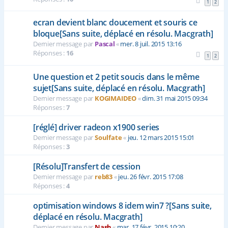
1
2
ecran devient blanc doucement et souris ce
bloque[Sans suite, déplacé en résolu. Macgrath]
Dernier message par
Pascal
«
mer. 8 juil. 2015 13:16
Réponses :
16
1
2
Une question et 2 petit soucis dans le même
sujet[Sans suite, déplacé en résolu. Macgrath]
Dernier message par
KOGIMAIDEO
«
dim. 31 mai 2015 09:34
Réponses :
7
[réglé] driver radeon x1900 series
Dernier message par
Soulfate
«
jeu. 12 mars 2015 15:01
Réponses :
3
[Résolu]Transfert de cession
Dernier message par
reb83
«
jeu. 26 févr. 2015 17:08
Réponses :
4
optimisation windows 8 idem win7 ?[Sans suite,
déplacé en résolu. Macgrath]
Dernier message par
Nash
«
mar. 17 févr. 2015 10:20