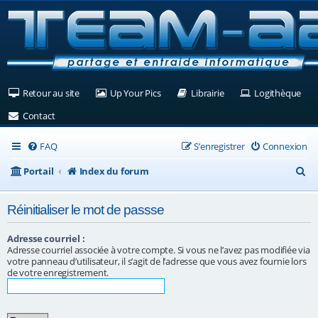
(Ouvre un nouvel onglet)
(Ouvre un nouvel onglet)
(Ouvre un nouvel ongle
(Ouv
Retour au site
Up Your Pics
Librairie
Logithèque
(Ouvre un nouvel onglet)
Contact
FAQ
S’enregistrer
Connexion
R
Portail
Index du forum
e
Réinitialiser le mot de passse
c
h
Adresse courriel :
Adresse courriel associée à votre compte. Si vous ne l’avez pas modifiée via
e
votre panneau d’utilisateur, il s’agit de l’adresse que vous avez fournie lors
de votre enregistrement.
r
c
h