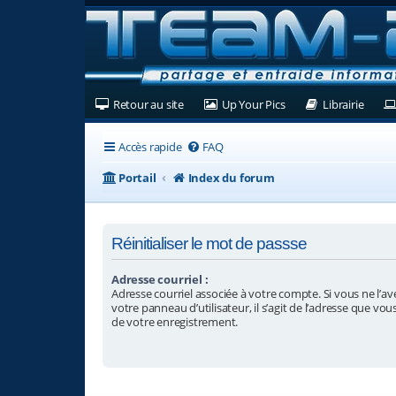
(Ouvre un nouvel onglet)
(Ouvre un nouvel ongl
(Ouvre
Retour au site
Up Your Pics
Librairie
Accès rapide
FAQ
Portail
Index du forum
Réinitialiser le mot de passse
Adresse courriel :
Adresse courriel associée à votre compte. Si vous ne l’av
votre panneau d’utilisateur, il s’agit de l’adresse que vou
de votre enregistrement.