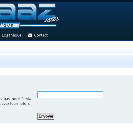
et)
 un nouvel onglet)
(Ouvre un nouvel onglet)
(Ouvre un nouvel onglet)
Logithèque
Contact
ez pas modifiée via
s avez fournie lors