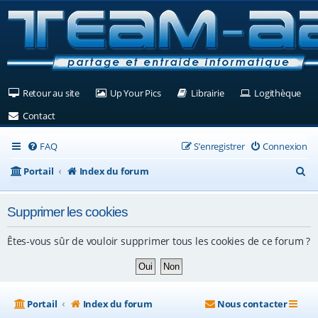
(Ouvre un nouvel onglet)
(Ouvre un nouvel onglet)
(Ouvre un nouvel ongle
(Ouv
Retour au site
Up Your Pics
Librairie
Logithèque
(Ouvre un nouvel onglet)
Contact
FAQ
S’enregistrer
Connexion
R
Portail
Index du forum
e
Supprimer les cookies
c
h
Êtes-vous sûr de vouloir supprimer tous les cookies de ce forum ?
e
r
c
Portail
Index du forum
Nous contacter
h