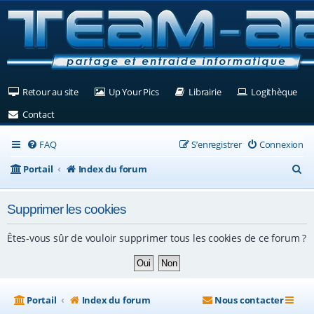
(Ouvre un nouvel onglet)
(Ouvre un nouvel onglet)
(Ouvre un nouvel ongle
(Ouv
Retour au site
Up Your Pics
Librairie
Logithèque
(Ouvre un nouvel onglet)
Contact
FAQ
S’enregistrer
Connexion
R
Portail
Index du forum
e
Supprimer les cookies
c
h
Êtes-vous sûr de vouloir supprimer tous les cookies de ce forum ?
e
r
c
Portail
Index du forum
Nous contacter
h