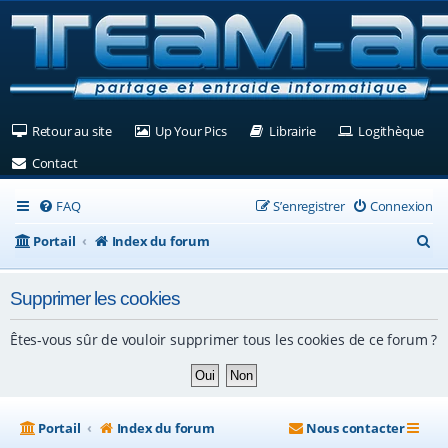
(Ouvre un nouvel onglet)
(Ouvre un nouvel onglet)
(Ouvre un nouvel ongle
(Ouv
Retour au site
Up Your Pics
Librairie
Logithèque
(Ouvre un nouvel onglet)
Contact
FAQ
S’enregistrer
Connexion
R
Portail
Index du forum
e
Supprimer les cookies
c
h
Êtes-vous sûr de vouloir supprimer tous les cookies de ce forum ?
e
r
c
Portail
Index du forum
Nous contacter
h