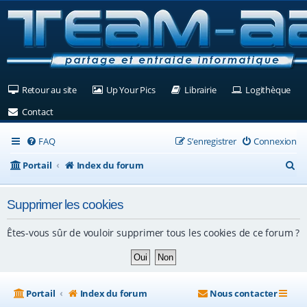
(Ouvre un nouvel onglet)
(Ouvre un nouvel onglet)
(Ouvre un nouvel ongle
(Ouv
Retour au site
Up Your Pics
Librairie
Logithèque
(Ouvre un nouvel onglet)
Contact
FAQ
S’enregistrer
Connexion
R
Portail
Index du forum
e
Supprimer les cookies
c
h
Êtes-vous sûr de vouloir supprimer tous les cookies de ce forum ?
e
r
c
Portail
Index du forum
Nous contacter
h