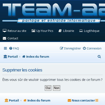
(Ouvre un nouvel onglet)
(Ouvre un nouvel onglet)
(Ouvre un nouvel ongle
(Ouv
Retour au site
Up Your Pics
Librairie
Logithèque
(Ouvre un nouvel onglet)
Contact
FAQ
S’enregistrer
Connexion
R
Portail
Index du forum
e
Supprimer les cookies
c
h
Êtes-vous sûr de vouloir supprimer tous les cookies de ce forum ?
e
r
c
Portail
Index du forum
Nous contacter
h