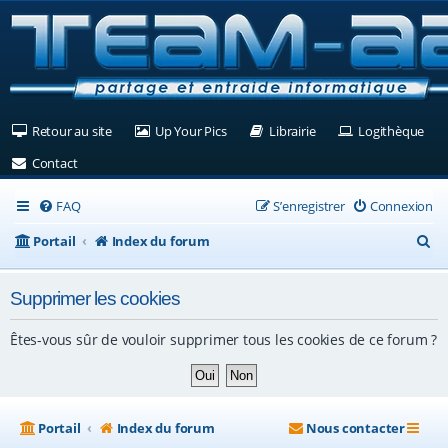
(Ouvre un nouvel onglet)
(Ouvre un nouvel onglet)
(Ouvre un nouvel ongle
(Ouv
Retour au site
Up Your Pics
Librairie
Logithèque
(Ouvre un nouvel onglet)
Contact
FAQ
S’enregistrer
Connexion
R
Portail
Index du forum
e
Supprimer les cookies
c
h
Êtes-vous sûr de vouloir supprimer tous les cookies de ce forum ?
e
r
c
Portail
Index du forum
Nous contacter
h