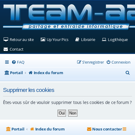
(Ouvre un nouvel onglet)
(Ouvre un nouvel onglet)
(Ouvre un nouvel ongle
(Ouv
Retour au site
Up Your Pics
Librairie
Logithèque
(Ouvre un nouvel onglet)
Contact
FAQ
S’enregistrer
Connexion
R
Portail
Index du forum
e
Supprimer les cookies
c
h
Êtes-vous sûr de vouloir supprimer tous les cookies de ce forum ?
e
r
c
Portail
Index du forum
Nous contacter
h