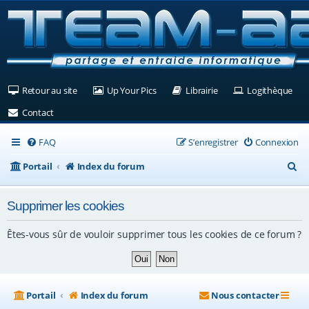
(Ouvre un nouvel onglet)
(Ouvre un nouvel onglet)
(Ouvre un nouvel ongle
(Ouv
Retour au site
Up Your Pics
Librairie
Logithèque
(Ouvre un nouvel onglet)
Contact
FAQ
S’enregistrer
Connexion
R
Portail
Index du forum
e
Supprimer les cookies
c
h
Êtes-vous sûr de vouloir supprimer tous les cookies de ce forum ?
e
r
c
Portail
Index du forum
Nous contacter
h