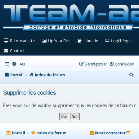
(Ouvre un nouvel onglet)
(Ouvre un nouvel onglet)
(Ouvre un nouvel ongle
(Ouv
Retour au site
Up Your Pics
Librairie
Logithèque
(Ouvre un nouvel onglet)
Contact
FAQ
S’enregistrer
Connexion
R
Portail
Index du forum
e
Supprimer les cookies
c
h
Êtes-vous sûr de vouloir supprimer tous les cookies de ce forum ?
e
r
c
Portail
Index du forum
Nous contacter
h