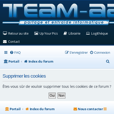
(Ouvre un nouvel onglet)
(Ouvre un nouvel onglet)
(Ouvre un nouvel ongle
(Ouv
Retour au site
Up Your Pics
Librairie
Logithèque
(Ouvre un nouvel onglet)
Contact
FAQ
S’enregistrer
Connexion
R
Portail
Index du forum
e
Supprimer les cookies
c
h
Êtes-vous sûr de vouloir supprimer tous les cookies de ce forum ?
e
r
c
Portail
Index du forum
Nous contacter
h