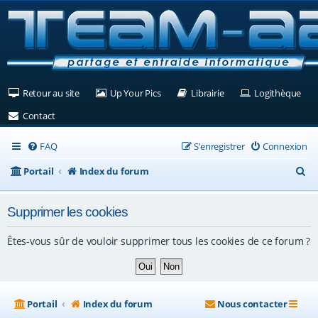
(Ouvre un nouvel onglet)
(Ouvre un nouvel onglet)
(Ouvre un nouvel ongle
(Ouv
Retour au site
Up Your Pics
Librairie
Logithèque
(Ouvre un nouvel onglet)
Contact
FAQ
S’enregistrer
Connexion
R
Portail
Index du forum
e
Supprimer les cookies
c
h
Êtes-vous sûr de vouloir supprimer tous les cookies de ce forum ?
e
r
c
Portail
Index du forum
Nous contacter
h