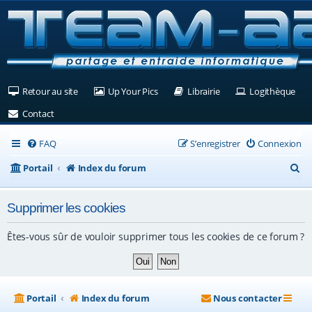
(Ouvre un nouvel onglet)
(Ouvre un nouvel onglet)
(Ouvre un nouvel ongle
(Ouv
Retour au site
Up Your Pics
Librairie
Logithèque
(Ouvre un nouvel onglet)
Contact
FAQ
S’enregistrer
Connexion
R
Portail
Index du forum
e
Supprimer les cookies
c
h
Êtes-vous sûr de vouloir supprimer tous les cookies de ce forum ?
e
r
c
Portail
Index du forum
Nous contacter
h