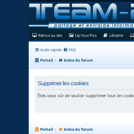
(Ouvre un nouvel onglet)
(Ouvre un nouvel ongl
(Ouvre
Retour au site
Up Your Pics
Librairie
Accès rapide
FAQ
Portail
Index du forum
Supprimer les cookies
Êtes-vous sûr de vouloir supprimer tous les cooki
Portail
Index du forum