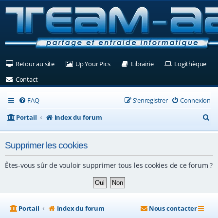
(Ouvre un nouvel onglet)
(Ouvre un nouvel onglet)
(Ouvre un nouvel ongle
(Ouv
Retour au site
Up Your Pics
Librairie
Logithèque
(Ouvre un nouvel onglet)
Contact
FAQ
S’enregistrer
Connexion
R
Portail
Index du forum
e
Supprimer les cookies
c
h
Êtes-vous sûr de vouloir supprimer tous les cookies de ce forum ?
e
r
c
Portail
Index du forum
Nous contacter
h