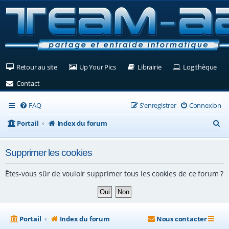
(Ouvre un nouvel onglet)
(Ouvre un nouvel onglet)
(Ouvre un nouvel ongle
(Ouv
Retour au site
Up Your Pics
Librairie
Logithèque
(Ouvre un nouvel onglet)
Contact
FAQ
S’enregistrer
Connexion
R
Portail
Index du forum
e
Supprimer les cookies
c
h
Êtes-vous sûr de vouloir supprimer tous les cookies de ce forum ?
e
r
c
Portail
Index du forum
Nous contacter
h