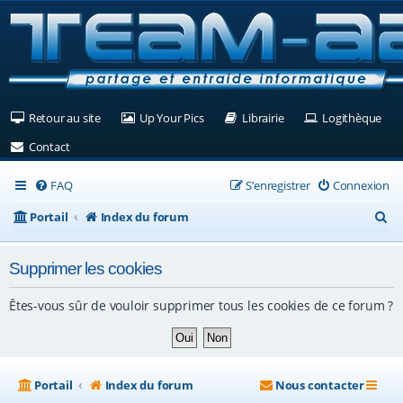
(Ouvre un nouvel onglet)
(Ouvre un nouvel onglet)
(Ouvre un nouvel ongle
(Ouv
Retour au site
Up Your Pics
Librairie
Logithèque
(Ouvre un nouvel onglet)
Contact
FAQ
S’enregistrer
Connexion
R
Portail
Index du forum
e
Supprimer les cookies
c
h
Êtes-vous sûr de vouloir supprimer tous les cookies de ce forum ?
e
r
c
Portail
Index du forum
Nous contacter
h