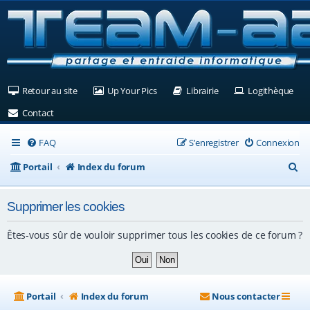
(Ouvre un nouvel onglet)
(Ouvre un nouvel onglet)
(Ouvre un nouvel ongle
(Ouv
Retour au site
Up Your Pics
Librairie
Logithèque
(Ouvre un nouvel onglet)
Contact
FAQ
S’enregistrer
Connexion
R
Portail
Index du forum
e
Supprimer les cookies
c
h
Êtes-vous sûr de vouloir supprimer tous les cookies de ce forum ?
e
r
c
Portail
Index du forum
Nous contacter
h