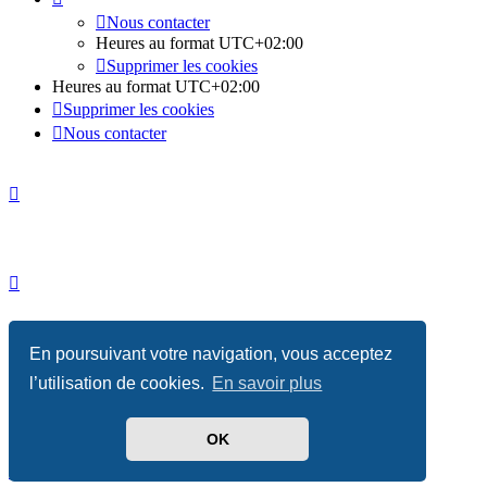
Nous contacter
Heures au format
UTC+02:00
Supprimer les cookies
Heures au format
UTC+02:00
Supprimer les cookies
Nous contacter
Développé par
phpBB
® Forum Software © phpBB Limited
En poursuivant votre navigation, vous acceptez
Absolution style by
Premium phpBB Styles
l’utilisation de cookies.
En savoir plus
Traduit par
phpBB-fr.com
OK
Confidentialité
|
Conditions