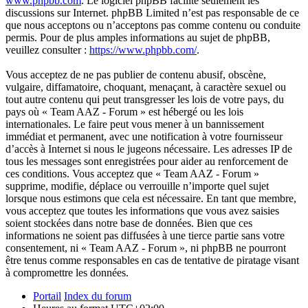
www.phpbb.com
. Le logiciel phpBB facilite seulement les
discussions sur Internet. phpBB Limited n’est pas responsable de ce
que nous acceptons ou n’acceptons pas comme contenu ou conduite
permis. Pour de plus amples informations au sujet de phpBB,
veuillez consulter :
https://www.phpbb.com/
.
Vous acceptez de ne pas publier de contenu abusif, obscène,
vulgaire, diffamatoire, choquant, menaçant, à caractère sexuel ou
tout autre contenu qui peut transgresser les lois de votre pays, du
pays où « Team AAZ - Forum » est hébergé ou les lois
internationales. Le faire peut vous mener à un bannissement
immédiat et permanent, avec une notification à votre fournisseur
d’accès à Internet si nous le jugeons nécessaire. Les adresses IP de
tous les messages sont enregistrées pour aider au renforcement de
ces conditions. Vous acceptez que « Team AAZ - Forum »
supprime, modifie, déplace ou verrouille n’importe quel sujet
lorsque nous estimons que cela est nécessaire. En tant que membre,
vous acceptez que toutes les informations que vous avez saisies
soient stockées dans notre base de données. Bien que ces
informations ne soient pas diffusées à une tierce partie sans votre
consentement, ni « Team AAZ - Forum », ni phpBB ne pourront
être tenus comme responsables en cas de tentative de piratage visant
à compromettre les données.
Portail
Index du forum