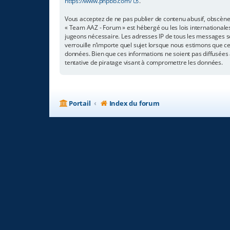
https://www.phpbb.com/
.
Vous acceptez de ne pas publier de contenu abusif, obscène,
« Team AAZ - Forum » est hébergé ou les lois internationale
jugeons nécessaire. Les adresses IP de tous les messages s
verrouille n’importe quel sujet lorsque nous estimons que c
données. Bien que ces informations ne soient pas diffusées
tentative de piratage visant à compromettre les données.
Portail
Index du forum