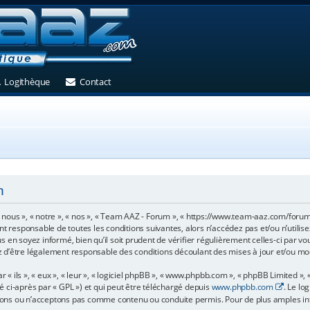
et)
 un nouvel onglet)
(Ouvre un nouvel onglet)
(Ouvre un nouvel onglet)
Logithèque
Contact
n
 nous », « notre », « nos », « Team AAZ - Forum », « https://www.team-aaz.com/foru
nt responsable de toutes les conditions suivantes, alors n’accédez pas et/ou n’utili
 en soyez informé, bien qu’il soit prudent de vérifier régulièrement celles-ci par v
 d’être légalement responsable des conditions découlant des mises à jour et/ou mod
ils », « eux », « leur », « logiciel phpBB », « www.phpbb.com », « phpBB Limited », «
é ci-après par « GPL ») et qui peut être téléchargé depuis
www.phpbb.com
. Le lo
ons ou n’acceptons pas comme contenu ou conduite permis. Pour de plus amples info