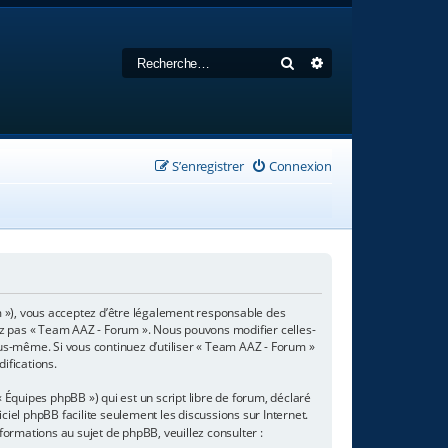
Rechercher
Recherche avancée
S’enregistrer
Connexion
m »), vous acceptez d’être légalement responsable des
sez pas « Team AAZ - Forum ». Nous pouvons modifier celles-
ous-même. Si vous continuez d’utiliser « Team AAZ - Forum »
ifications.
 Équipes phpBB ») qui est un script libre de forum, déclaré
giciel phpBB facilite seulement les discussions sur Internet.
rmations au sujet de phpBB, veuillez consulter :