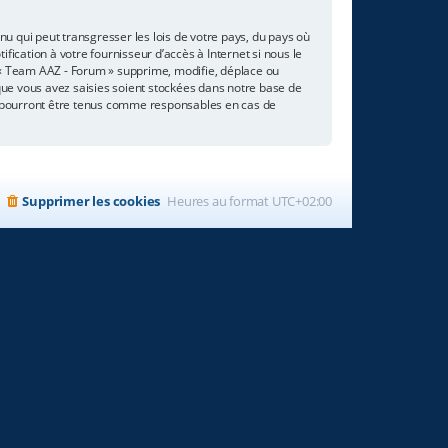
u qui peut transgresser les lois de votre pays, du pays où
ication à votre fournisseur d’accès à Internet si nous le
 « Team AAZ - Forum » supprime, modifie, déplace ou
que vous avez saisies soient stockées dans notre base de
e pourront être tenus comme responsables en cas de
Supprimer les cookies
Heures au format
UTC+02:00