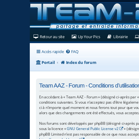
(Ouvre un nouvel onglet)
(Ouvre un nouvel ongl
(Ouvre
Retour au site
Up Your Pics
Librairie
Accès rapide
FAQ
Portail
Index du forum
Team AAZ - Forum - Conditions d’utilisatio
En accédant à « Team AAZ - Forum » (désigné ci-après par «
conditions suivantes. Si vous n’acceptez pas d’être légaleme
ci à n’importe quel moment et nous ferons tout pour que vous
alors que des changements ont été effectués, vous acceptez
Nos forums sont développés par phpBB (désigné ci-après par « 
sous la licence «
GNU General Public License v2
» (désign
phpBB Limited n’est pas responsable de ce que nous accept