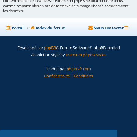
consentement, ni « Team AAZ - Forum », ni phpBB ne pourront être tenus
comme responsables en cas de tentative de piratage visant à compromettre
les données.
Portail
Index du forum
Nous contacter
Développé par
phpBB
® Forum Software © phpBB Limited
Absolution style by
Premium phpBB Styles
Traduit par
phpBB-fr.com
Confidentialité
|
Conditions