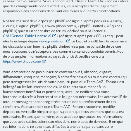
celles-ci par vous-même. Si vous continuez d’utiliser « Team AAZ - Forum » alors
que des changements ont été effectués, vous acceptez d’être légalement
e
responsable des conditions découlant des mises à jour et/ou modifications.
r
Nos forums sont développés par phpBB (désigné ci-après par « ils », « eux »,
« leur », « logiciel phpBB », « www.phpbb.com », « phpBB Limited », « Équipes
phpBB ») qui est un script libre de forum, déclaré sous la licence «
GNU General Public License v2
» (désigné ci-après par « GPL ») et qui peut
être téléchargé depuis
www.phpbb.com
. Le logiciel phpBB facilite seulement
les discussions sur Internet. phpBB Limited n’est pas responsable de ce que
nous acceptons ou n’acceptons pas comme contenu ou conduite permis. Pour
de plus amples informations au sujet de phpBB, veuillez consulter :
https://www.phpbb.com/
.
Vous acceptez de ne pas publier de contenu abusif, obscène, vulgaire,
diffamatoire, choquant, menaçant, à caractère sexuel ou tout autre contenu qui
peut transgresser les lois de votre pays, du pays où « Team AAZ - Forum » est
hébergé ou les lois internationales. Le faire peut vous mener à un
bannissement immédiat et permanent, avec une notification à votre
fournisseur d’accès à Internet si nous le jugeons nécessaire. Les adresses IP de
tous les messages sont enregistrées pour aider au renforcement de ces
conditions. Vous acceptez que « Team AAZ - Forum » supprime, modifie,
déplace ou verrouille n’importe quel sujet lorsque nous estimons que cela est
nécessaire. En tant que membre, vous acceptez que toutes les informations
que vous avez saisies soient stockées dans notre base de données. Bien que
ces informations ne soient pas diffusées à une tierce partie sans votre