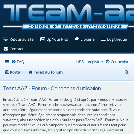
(Ouvre un nouvel onglet)
(Ouvre un nouvel onglet)
(Ouvre un nouvel ongle
(Ouv
Retour au site
Up Your Pics
Librairie
Logithèque
(Ouvre un nouvel onglet)
Contact
FAQ
S’enregistrer
Connexion
R
Portail
Index du forum
e
Team AAZ - Forum - Conditions d’utilisation
c
h
En accédant à « Team AAZ - Forum » (désigné ci-après par « nous », « notre »,
« nos », « Team AAZ - Forum », « https://www.team-aaz.com/forum »), vous
e
acceptez d’être légalement responsable des conditions suivantes. Si vous
n’acceptez pas d’être légalement responsable de toutes les conditions
r
suivantes, alors n’accédez pas et/ou n’utilisez pas « Team AAZ - Forum ». Nous
c
pouvons modifier celles-ci à n’importe quel moment et nous ferons tout pour
que vous en soyez informé, bien qu’il soit prudent de vérifier régulièrement
h