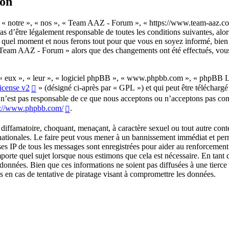
ion
 « notre », « nos », « Team AAZ - Forum », « https://www.team-aaz.co
s d’être légalement responsable de toutes les conditions suivantes, alor
el moment et nous ferons tout pour que vous en soyez informé, bien qu
« Team AAZ - Forum » alors que des changements ont été effectués, vou
, « eux », « leur », « logiciel phpBB », « www.phpbb.com », « phpBB L
icense v2
» (désigné ci-après par « GPL ») et qui peut être télécharg
d n’est pas responsable de ce que nous acceptons ou n’acceptons pas c
s://www.phpbb.com/
.
diffamatoire, choquant, menaçant, à caractère sexuel ou tout autre conte
ationales. Le faire peut vous mener à un bannissement immédiat et perm
sses IP de tous les messages sont enregistrées pour aider au renforcemen
rte quel sujet lorsque nous estimons que cela est nécessaire. En tant
 données. Bien que ces informations ne soient pas diffusées à une tierce
n cas de tentative de piratage visant à compromettre les données.