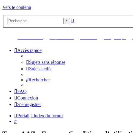
Vers le contenu
Recherche
Rechercher
avancée
(Ouvre un nouvel onglet)
(Ouvre un nouvel onglet)
(Ouvre un nouvel ongl
(Ouv
Retour au site
Up Your Pics
Librairie
Logithèque
Accès rapide
Sujets sans réponse
Sujets actifs
Rechercher
FAQ
Connexion
S’enregistrer
Portail
Index du forum
Rechercher