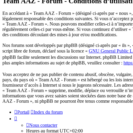
Team AAZ - Forum - Conditions d’utilisat
En accédant à « Team AAZ - Forum » (désigné ci-après par « nous »,
légalement responsable des conditions suivantes. Si vous n’acceptez pa
« Team AAZ - Forum ». Nous pouvons modifier celles-ci à n’importe qu
régulièrement celles-ci par vous-même. Si vous continuez d’utiliser 
des conditions découlant des mises à jour et/ou modifications.
Nos forums sont développés par phpBB (désigné ci-après par « ils »
script libre de forum, déclaré sous la licence «
GNU General Public L
phpBB facilite seulement les discussions sur Internet. phpBB Limite
plus amples informations au sujet de phpBB, veuillez consulter :
http
Vous acceptez de ne pas publier de contenu abusif, obscène, vulgaire, 
pays, du pays où « Team AAZ - Forum » est hébergé ou les lois intern
fournisseur d’accès à Internet si nous le jugeons nécessaire. Les adre
« Team AAZ - Forum » supprime, modifie, déplace ou verrouille n’impo
informations que vous avez saisies soient stockées dans notre base de
AAZ - Forum », ni phpBB ne pourront être tenus comme responsables e
Portail
Index du forum
Nous contacter
Heures au format
UTC+02:00