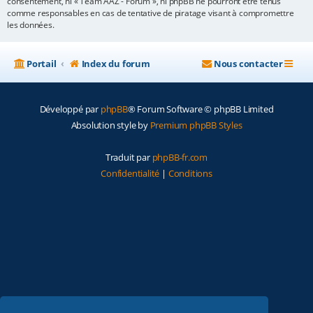
consentement, ni « Team AAZ - Forum », ni phpBB ne pourront être tenus
comme responsables en cas de tentative de piratage visant à compromettre
les données.
Portail
Index du forum
Nous contacter
Développé par
phpBB
® Forum Software © phpBB Limited
Absolution style by
Premium phpBB Styles
Traduit par
phpBB-fr.com
Confidentialité
|
Conditions