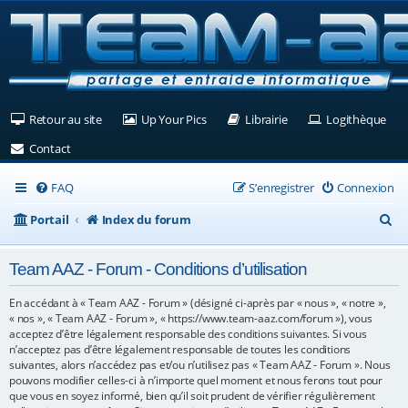
(Ouvre un nouvel onglet)
(Ouvre un nouvel onglet)
(Ouvre un nouvel ongle
(Ouv
Retour au site
Up Your Pics
Librairie
Logithèque
(Ouvre un nouvel onglet)
Contact
FAQ
S’enregistrer
Connexion
R
Portail
Index du forum
e
Team AAZ - Forum - Conditions d’utilisation
c
h
En accédant à « Team AAZ - Forum » (désigné ci-après par « nous », « notre »,
« nos », « Team AAZ - Forum », « https://www.team-aaz.com/forum »), vous
e
acceptez d’être légalement responsable des conditions suivantes. Si vous
n’acceptez pas d’être légalement responsable de toutes les conditions
r
suivantes, alors n’accédez pas et/ou n’utilisez pas « Team AAZ - Forum ». Nous
c
pouvons modifier celles-ci à n’importe quel moment et nous ferons tout pour
que vous en soyez informé, bien qu’il soit prudent de vérifier régulièrement
h