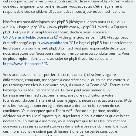
celles-ci par vous-même. Si vous continuez d’utiliser « Team AAZ - Forum » alors
que des changements ont été effectués, vous acceptez d’être légalement
e
responsable des conditions découlant des mises à jour et/ou modifications.
r
Nos forums sont développés par phpBB (désigné ci-après par « ils », « eux »,
« leur », « logiciel phpBB », « www.phpbb.com », « phpBB Limited », « Équipes
phpBB ») qui est un script libre de forum, déclaré sous la licence «
GNU General Public License v2
» (désigné ci-après par « GPL ») et qui peut
être téléchargé depuis
www.phpbb.com
. Le logiciel phpBB facilite seulement
les discussions sur Internet. phpBB Limited n’est pas responsable de ce que
nous acceptons ou n’acceptons pas comme contenu ou conduite permis. Pour
de plus amples informations au sujet de phpBB, veuillez consulter :
https://www.phpbb.com/
.
Vous acceptez de ne pas publier de contenu abusif, obscène, vulgaire,
diffamatoire, choquant, menaçant, à caractère sexuel ou tout autre contenu qui
peut transgresser les lois de votre pays, du pays où « Team AAZ - Forum » est
hébergé ou les lois internationales. Le faire peut vous mener à un
bannissement immédiat et permanent, avec une notification à votre
fournisseur d’accès à Internet si nous le jugeons nécessaire. Les adresses IP de
tous les messages sont enregistrées pour aider au renforcement de ces
conditions. Vous acceptez que « Team AAZ - Forum » supprime, modifie,
déplace ou verrouille n’importe quel sujet lorsque nous estimons que cela est
nécessaire. En tant que membre, vous acceptez que toutes les informations
que vous avez saisies soient stockées dans notre base de données. Bien que
ces informations ne soient pas diffusées à une tierce partie sans votre